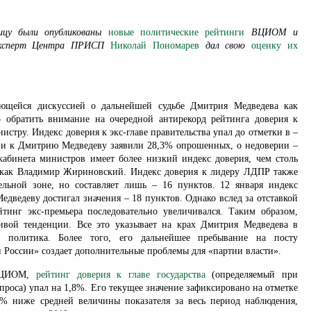
цу были опубликованы
новые политические рейтинги
ВЦИОМ и
эксперт Центра ПРИСП
Николай Пономарев
дал свою
оценку их
ющейся дискуссией о дальнейшей судьбе Дмитрия Медведева как
 обратить внимание на очередной антирекорд рейтинга доверия к
стру. Индекс доверия к экс-главе правительства упал до отметки в –
ии к Дмитрию Медведеву заявили 28,3% опрошенных, о недоверии –
абинета министров имеет более низкий индекс доверия, чем столь
 как Владимир Жириновский. Индекс доверия к лидеру ЛДПР также
ельной зоне, но составляет лишь – 16 пунктов. 12 января индекс
дведеву достигал значения – 18 пунктов. Однако вслед за отставкой
йтинг экс-премьера последовательно увеличивался. Таким образом,
ивой тенденции. Все это указывает на крах Дмитрия Медведева в
о политика. Более того, его дальнейшее пребывание на посту
 России» создает дополнительные проблемы для «партии власти».
 ВЦИОМ,
рейтинг доверия к главе государства
(определяемый при
роса) упал на 1,8%. Его текущее значение зафиксировано на отметке
% ниже средней величины показателя за весь период наблюдения,