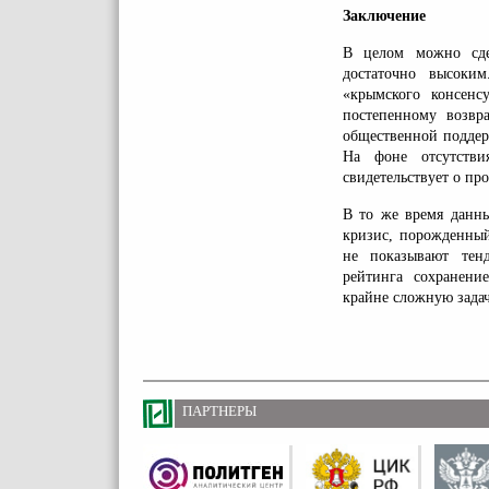
Заключение
В целом можно сдел
достаточно высоки
«крымского консен
постепенному возвр
общественной поддер
На фоне отсутстви
свидетельствует о п
В то же время данны
кризис, порожденный
не показывают тен
рейтинга сохранени
крайне сложную задач
ПАРТНЕРЫ