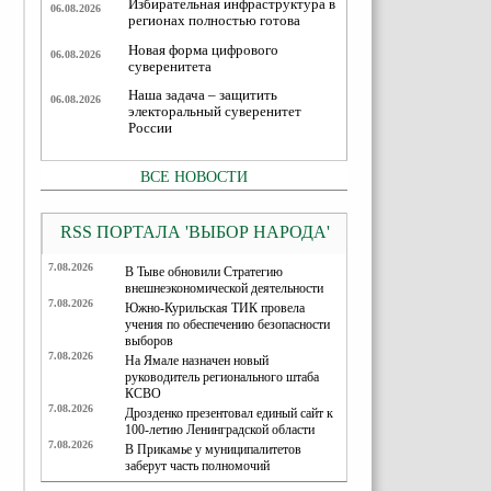
Избирательная инфраструктура в
06.08.2026
регионах полностью готова
Новая форма цифрового
06.08.2026
суверенитета
Наша задача – защитить
06.08.2026
электоральный суверенитет
России
ВСЕ НОВОСТИ
RSS ПОРТАЛА 'ВЫБОР НАРОДА'
7.08.2026
В Тыве обновили Стратегию
внешнеэкономической деятельности
7.08.2026
Южно-Курильская ТИК провела
учения по обеспечению безопасности
выборов
7.08.2026
На Ямале назначен новый
руководитель регионального штаба
КСВО
7.08.2026
Дрозденко презентовал единый сайт к
100-летию Ленинградской области
7.08.2026
В Прикамье у муниципалитетов
заберут часть полномочий