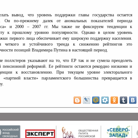
ать вывод, что уровень поддержки главы государства остается
м. Он по-прежнему далек от аномальных показателей периода
суса» и 2000 – 2007 гг. Мы также не фиксируем тенденции к
ату к прошлому уровню популярности. Однако в целом уровень
жки первого лица обеспечивает ему широкую поддержку населения.
я четкого и устойчивого тренда к снижению рейтингов это
рочности позиций Владимира Путина в настоящий период.
е поллстеров указывают на то, что ЕР так и не сумела преодолеть
 пенсионной реформой. Ее рейтинги остаются рекордно низкими и
денции к восстановлению. При текущем уровне электорального
е «партией власти» парламентского большинства превращается в
у.