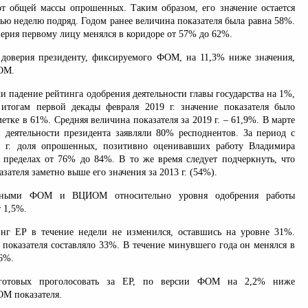
 общей массы опрошенных. Таким образом, его значение остается
ью неделю подряд. Годом ранее величина показателя была равна 58%.
оверия первому лицу менялся в коридоре от 57% до 62%.
 доверия президенту, фиксируемого ФОМ, на 11,3% ниже значения,
ОМ.
 падение рейтинга одобрения деятельности главы государства на 1%,
итогам первой декады февраля 2019 г. значение показателя было
етке в 61%. Средняя величина показателя за 2019 г. – 61,9%. В марте
и деятельности президента заявляли 80% респоднентов. За период с
8 г. доля опрошенных, позитивно оценивавших работу Владимира
в пределах от 76% до 84%. В то же время следует подчеркнуть, что
зателя заметно выше его значения за 2013 г. (54%).
нными ФОМ и ВЦИОМ относительно уровня одобрения работы
т 1,5%.
нг ЕР в течение недели не изменился, оставшись на уровне 31%.
 показателя составляло 33%. В течение минувшего года он менялся в
6%.
 готовых проголосовать за ЕР, по версии ФОМ на 2,2% ниже
М показателя.