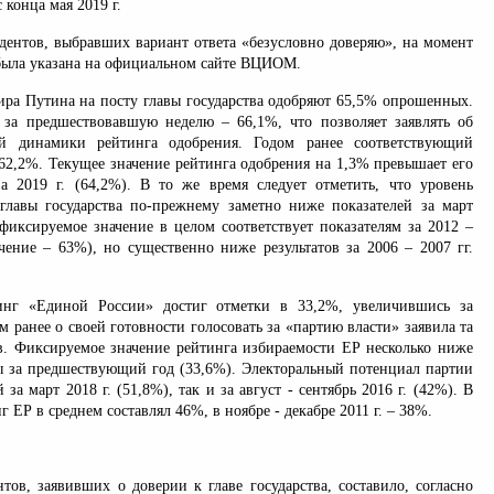
 конца мая 2019 г.
ндентов, выбравших вариант ответа «безусловно доверяю», на момент
 была указана на официальном сайте ВЦИОМ.
ира Путина на посту главы государства одобряют 65,5% опрошенных.
 за предшествовавшую неделю – 66,1%, что позволяет заявлять об
й динамики рейтинга одобрения. Годом ранее соответствующий
 62,2%. Текущее значение рейтинга одобрения на 1,3% превышает его
 2019 г. (64,2%). В то же время следует отметить, что уровень
главы государства по-прежнему заметно ниже показателей за март
 фиксируемое значение в целом соответствует показателям за 2012 –
ачение – 63%), но существенно ниже результатов за 2006 – 2007 гг.
инг «Единой России» достиг отметки в 33,2%, увеличившись за
м ранее о своей готовности голосовать за «партию власти» заявила та
в. Фиксируемое значение рейтинга избираемости ЕР несколько ниже
ы за предшествующий год (33,6%). Электоральный потенциал партии
 за март 2018 г. (51,8%), так и за август - сентябрь 2016 г. (42%). В
нг ЕР в среднем составлял 46%, в ноябре - декабре 2011 г. – 38%.
тов, заявивших о доверии к главе государства, составило, согласно