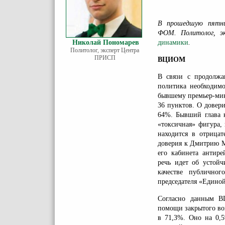
В прошедшую пятни
ФОМ. Политолог, 
Николай Пономарев
динамики
.
Политолог, эксперт Центра
ПРИСП
ВЦИОМ
В связи с продолжа
политика необходимо
бывшему премьер-мини
36 пунктов. О довер
64%. Бывший глава к
«токсичная» фигура,
находится в отрицат
доверия к Дмитрию Ме
его кабинета антире
речь идет об устойч
качестве публичног
председателя «Единой
Согласно данным
помощи закрытого воп
в 71,3%. Оно на 0,5