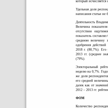
который исчисляется с
Удельная доля респо
написания статьи не
Деятельность Владим
Величина показателя
отсутствии ощутимо
показатель составлял
среднюю величину за
одобрения действий 
2018 г. (80,7%). Его
2013 гг. (среднее зн
(79%).
Электоральный рейт
неделю на 0,7%. Годо
же доля респонденто
его средней величин
далек как от значений
2012 – 2013 гг. рейти
ФОМ
Количество респонден