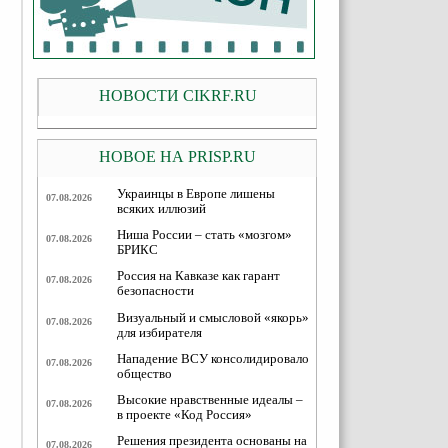
НОВОСТИ CIKRF.RU
НОВОЕ НА PRISP.RU
Украинцы в Европе лишены
07.08.2026
всяких иллюзий
Ниша России – стать «мозгом»
07.08.2026
БРИКС
Россия на Кавказе как гарант
07.08.2026
безопасности
Визуальный и смысловой «якорь»
07.08.2026
для избирателя
Нападение ВСУ консолидировало
07.08.2026
общество
Высокие нравственные идеалы –
07.08.2026
в проекте «Код Россия»
Решения президента основаны на
07.08.2026