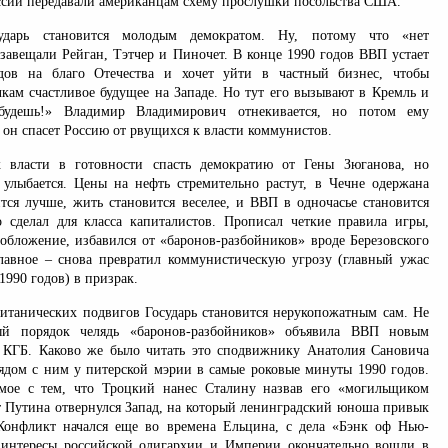
ссии передавали американцам схему прослушки посольства США.
ударь становится молодым демократом. Ну, потому что «нет
 завещали Рейган, Тэтчер и Пиночет. В конце 1990 годов ВВП устает
дов на благо Отечества и хочет уйти в частный бизнес, чтобы
чкам счастливое будущее на Западе. Но тут его вызывают в Кремль и
будешь!» Владимир Владимирович отнекивается, но потом ему
о он спасет Россию от рвущихся к власти коммунистов.
к власти в готовности спасть демократию от Гены Зюганова, но
 улыбается. Цены на нефть стремительно растут, в Чечне одержана
ится лучше, жить становится веселее, и ВВП в одночасье становится
 сделал для класса капиталистов. Прописал четкие правила игры,
обложение, избавился от «баронов-разбойников» вроде Березовского
главное – снова превратил коммунистическую угрозу (главный ужас
990 годов) в призрак.
 титанических подвигов Государь становится нерукопожатным сам. Не
ый порядок челядь «баронов-разбойников» объявила ВВП новым
 КГБ. Каково же было читать это сподвижнику Анатолия Сановича
рядом с ним у питерской мэрии в самые роковые минуты 1990 годов.
имое с тем, что Троцкий нанес Сталину назвав его «могильщиком
т Путина отвернулся Запад, на который ленинградский юноша привык
 Конфликт начался еще во времена Ельцина, с дела «Бэнк оф Нью-
интересы российской олигархии и Империи окончательно вошли в