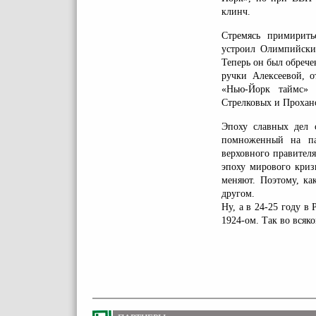
клинч.
Стремясь примирить
устроил Олимпийски
Теперь он был обрече
ручки Алексеевой, 
«Нью-Йорк таймс» 
Стрелковых и Прохан
Эпоху славных дел 
помноженный на па
верховного правителя
эпоху мирового криз
меняют. Поэтому, ка
другом.
Ну, а в 24-25 году в
1924-ом. Так во всяко