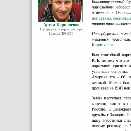
Конституционный Суд
парламенты одобри
изменения к Основно
поправкам, состоявше
против проголосовал
Артем Кирпиченок
Публицист, историк, эксперт
Центра ПРИСП
Петербургская леген
меняется правител
Кирпиченок
.
Был способный паре
КГБ, потому что это 
нарастают кризисн
усваивает основные
Америка это – О!, 
великой. Может быть
произвел на ВВП неиз
Затем наступает пер
конечно, винит в п
Россию. К демократа
дружбы с Западом, Ро
шагу. Работники спе
новому режиму, на У