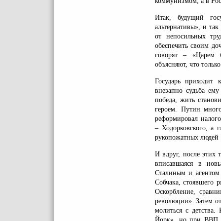
коммунизмом, а в Ро
Итак, будущий гос
альтернативы», и так
от непосильных тру
обеспечить своим до
говорят – «Царем 
объясняют, что тольк
Государь приходит 
внезапно судьба ему
победа, жить станов
героем. Путин много
реформировал налого
– Ходорковского, а 
рукопожатных людей 1
И вдруг, после этих
вписавшаяся в нов
Сталиным и агентом
Собчака, стоявшего 
Оскорбление, сравн
революции». Затем о
молиться с детства.
Йорк», но при ВВП 