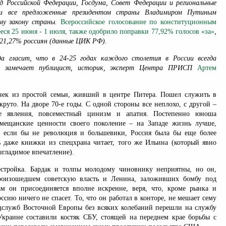
 Российской Федерации, Госдума, Совет Федерации и региональные
ли все предложенные президентом страны Владимиром Путиным
му закону страны.
Всероссийское голосование по конституционным
еся 25 июня - 1 июля, также одобрило поправки 77,92% голосов «за»
,
и21,27% россиян (данные ЦИК РФ).
да гласит, что в 24-25 годах каждого столетия в России всегда
ь, замечает публицист, историк, эксперт Центра ПРИСП
Артем
нек из простой семьи, живший в центре Питера. Пошел служить в
круто. На дворе 70-е годы. С одной стороны все неплохо, с другой –
ые явления, повсеместный цинизм и апатия. Постепенно юноша
 мещанские ценности своего поколение – на Западе жизнь лучше,
и если бы не революция и большевики, Россия была бы еще более
 даже книжки из спецхрана читает, того же Ильина (который явно
гладимое впечатление).
естройка. Бардак и толпы молодому чиновнику неприятны, но он,
роизошедшем советскую власть и Ленина, заложивших бомбу под
м он присоединяется вполне искренне, веря, что, кроме рынка и
ссию ничего не спасет. То, что он работал в конторе, не мешает сему
цслужб Восточной Европы без всяких колебаний перешли на службу
краине составили костяк СБУ, стоящей на переднем крае борьбы с