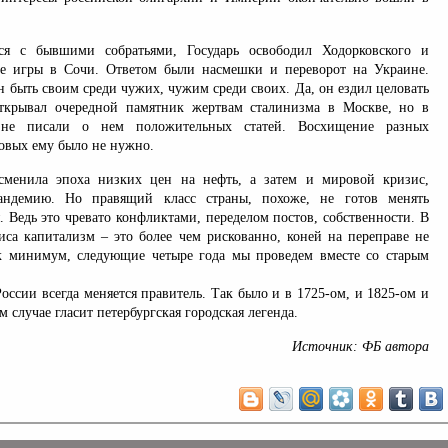
ся с бывшими собратьями, Государь освободил Ходорковского и
е игры в Сочи. Ответом были насмешки и переворот на Украине.
н быть своим среди чужих, чужим среди своих. Да, он ездил целовать
открывал очередной памятник жертвам сталинизма в Москве, но в
не писали о нем положительных статей. Восхищение разных
овых ему было не нужно.
сменила эпоха низких цен на нефть, а затем и мировой кризис,
ндемию. Но правящий класс страны, похоже, не готов менять
. Ведь это чревато конфликтами, переделом постов, собственности. В
иса капитализм – это более чем рискованно, коней на переправе не
к минимум, следующие четыре года мы проведем вместе со старым
 России всегда меняется правитель. Так было и в 1725-ом, и 1825-ом и
м случае гласит петербургская городская легенда.
Источник: ФБ автора