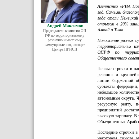
Агентство «РИА Ново
год. Самыми благопо
года стали Ненецкий
отрывом в 20% зани
Андрей Максимов
Алтай и Тыва.
Председатель комиссии ОП
РФ по территориальному
развитию и местному
Положение разных су
самоуправлению, эксперт
территориальных из
Центра ПРИСП
ОПРФ по территор
Общественного сове
Первые строчки в на
регионы и крупнейш
линии бюджетной об
субъекты федерации
небольшое количеств
автономные округа, 
ресурсную ренту, 
предприятий достато
высокую зарплату. В
Объединенных Арабск
Последние строчки в
некотором смысле э