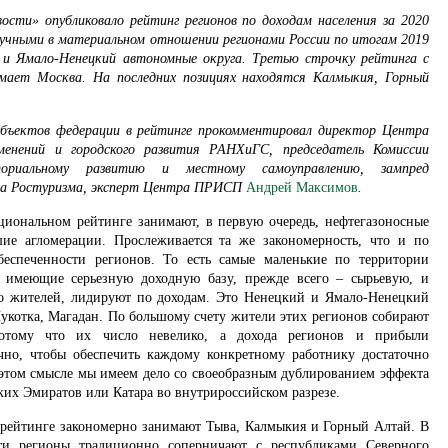
сти» опубликовало рейтинг регионов по доходам населения за 2020
лучными в материальном отношении регионами России по итогам 2019
 и Ямало-Ненецкий автономные округа. Третью строчку рейтинга с
мает Москва. На последних позициях находятся Калмыкия, Горный
бъектов федерации в рейтинге прокомментировал директор Центра
менений и городского развития РАНХиГС, председатель Комиссии
иальному развитию и местному самоуправлению, зампред
та Ростуризма, эксперт Центра ПРИСП
Андрей Максимов
.
циональном рейтинге занимают, в первую очередь, нефтегазоносные
ие агломерации. Прослеживается та же закономерность, что и по
еспеченности регионов. То есть самые маленькие по территории
, имеющие серьезную доходную базу, прежде всего – сырьевую, и
о жителей, лидируют по доходам. Это Ненецкий и Ямало-Ненецкий
Чукотка, Магадан. По большому счету жители этих регионов собирают
потому что их число невелико, а дохода регионов и прибыли
чно, чтобы обеспечить каждому конкретному работнику достаточно
 этом смысле мы имеем дело со своеобразным дублированием эффекта
их Эмиратов или Катара во внутрироссийском разрезе.
 рейтинге закономерно занимают Тыва, Калмыкия и Горный Алтай. В
ти регионы традиционно соперничают с республиками Северного