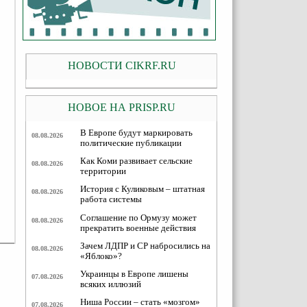
НОВОСТИ CIKRF.RU
НОВОЕ НА PRISP.RU
В Европе будут маркировать
08.08.2026
политические публикации
Как Коми развивает сельские
08.08.2026
территории
История с Куликовым – штатная
08.08.2026
работа системы
Соглашение по Ормузу может
08.08.2026
прекратить военные действия
Зачем ЛДПР и СР набросились на
08.08.2026
«Яблоко»?
Украинцы в Европе лишены
07.08.2026
всяких иллюзий
Ниша России – стать «мозгом»
07.08.2026