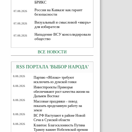
БРИКС
Россия на Кавказе как гарант
07.08.2026
безопасности
Визуальный и смысловой «якорь»
07.08.2026
для избирателя
Нападение ВСУ консолидировало
07.08.2026
общество
ВСЕ НОВОСТИ
RSS ПОРТАЛА 'ВЫБОР НАРОДА'
8.08.2026
Партию «Яблоко» требуют
исключить из думской гонки
8.08.2026
Инвестпроекты Приморья
обеспечивают рост качества жизни на
Дальнем Востоке
8.08.2026
Массовые праздники – повод
показать проделанную работу на
земле
8.08.2026
ВС РФ Наступают в районе Новой
Сечи в Сумской области
8.08.2026
Клинтон: Благосклонность Путина
Трампу важнее Нобелевской премии