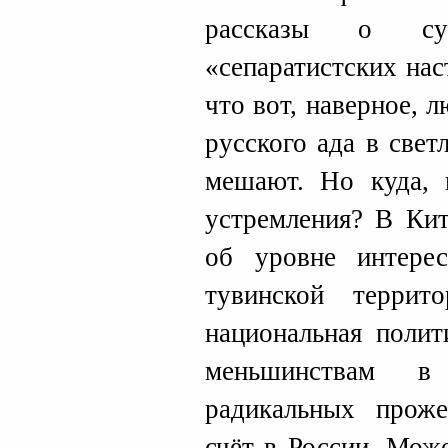
рассказы о с
«сепаратистских нас
что вот, наверное, 
русского ада в свет
мешают. Но куда, 
устремления? В Ки
об уровне интере
тувинской террит
национальная поли
меньшинствам 
радикальных прож
счёт в России. Мож