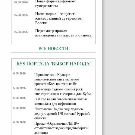
Новая форма цифрового
06.08.2026
суверенитета
Наша задача – защитить
06.08.2026
электоральный суверенитет
России
Пересмотр правил
06.08.2026
взаимодействия власти и бизнеса
ВСЕ НОВОСТИ
RSS ПОРТАЛА 'ВЫБОР НАРОДА'
6.08.2026
Чернышенко и Кравцов
поприветствовали участников
проекта «Кольцо открытий»
6.08.2026
Александр Рудаков оценил риск
«венесуэльского сценария» для Кубы
6.08.2026
В Югре ввели современные жилые
комплексы для нефтяников
6.08.2026
Лантратова: За два года удалось
вернуть домой 170 жителей Курской
области
6.08.2026
Проект «Однозначно.ЛДПР»
отрабатывает задачи предвыборной
агитации