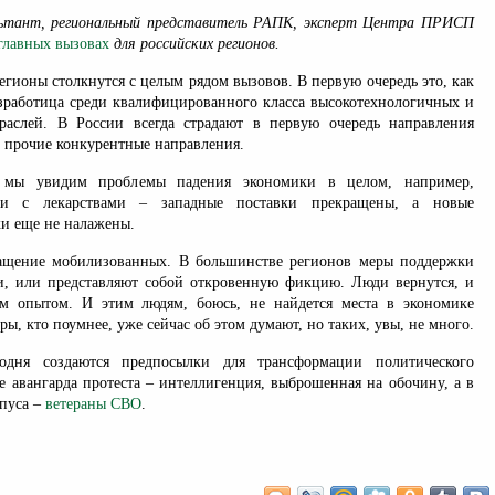
льтант, региональный представитель РАПК, эксперт Центра ПРИСП
главных вызовах
для российских регионов.
гионы столкнутся с целым рядом вызовов. В первую очередь это, как
езработица среди квалифицированного класса высокотехнологичных и
раслей. В России всегда страдают в первую очередь направления
 прочие конкурентные направления.
 мы увидим проблемы падения экономики в целом, например,
ти с лекарствами – западные поставки прекращены, а новые
ки еще не налажены.
ращение мобилизованных. В большинстве регионов меры поддержки
и, или представляют собой откровенную фикцию. Люди вернутся, и
ым опытом. И этим людям, боюсь, не найдется места в экономике
ры, кто поумнее, уже сейчас об этом думают, но таких, увы, не много.
одня создаются предпосылки для трансформации политического
е авангарда протеста – интеллигенция, выброшенная на обочину, а в
рпуса –
ветераны СВО
.