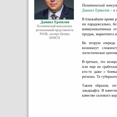
Политический консу
Даниил Ермилов
– о
В ближайшее время ре
Даниил Ермилов
ни парадоксально, б
Политический консультант,
коммуникативных от
региональный представитель
РАПК, эксперт Центра
продаж, маркетинга и
ПРИСП
Во вторую очередь
возникнут сложнос
логистические цепоч
В-третьих, это возв
или еще не сработал
кто-то даже с боев
региона. Те губернато
Таким образом, сег
ландшафта. В качеств
качестве силового ко