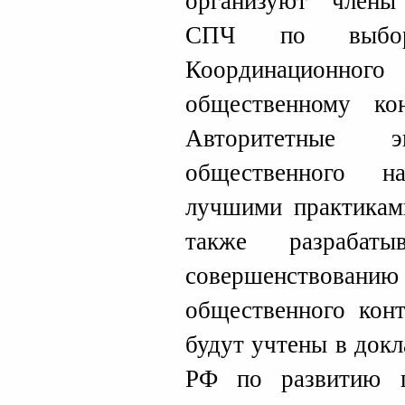
организуют члены
СПЧ по выбор
Координационног
общественному ко
Авторитетные эк
общественного н
лучшими практикам
также разрабат
совершенство
общественного кон
будут учтены в док
РФ по развитию г