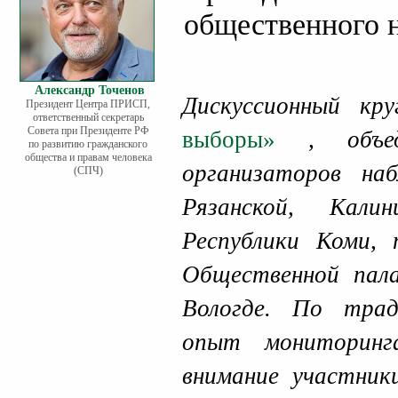
общественного 
Александр Точенов
Дискуссионный кр
Президент Центра ПРИСП,
ответственный секретарь
Совета при Президенте РФ
выборы»
, объед
по развитию гражданского
общества и правам человека
организаторов наб
(СПЧ)
Рязанской, Кали
Республики Коми,
Общественной па
Вологде. По тра
опыт мониторинг
внимание участник