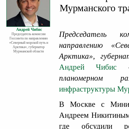
Мурманского тр
Андрей Чибис
Председатель к
Председатель комиссии
Госсовета по направлению
«Северный морской путь и
направлению «Се
Арктика», губернатор
Мурманской области
Арктика», губерн
Андрей Чибис
– 
планомерном ра
инфраструктуры Мур
В Москве с Минис
Андреем Никитиным 
где обсудили ре