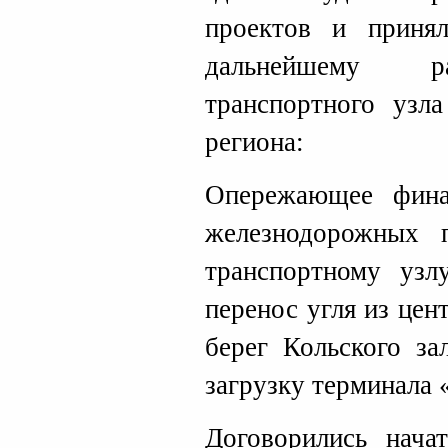
проектов и приня
дальнейшему р
транспортного узл
региона:
Опережающее финан
железнодорожных 
транспортному узл
перенос угля из це
берег Кольского за
загрузку терминала 
Договорились нача