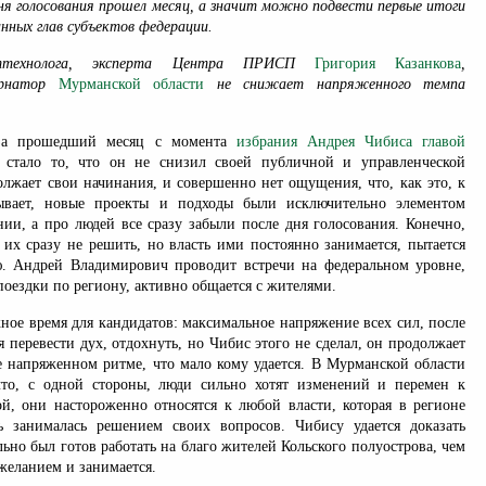
ня голосования прошел месяц, а значит можно подвести первые итоги
нных глав субъектов федерации.
ттехнолога, эксперта Центра ПРИСП
Григория Казанкова
,
бернатор
Мурманской области
не снижает напряженного темпа
за прошедший месяц с момента
избрания Андрея Чибиса главой
стало то, что он не снизил своей публичной и управленческой
олжает свои начинания, и совершенно нет ощущения, что, как это, к
ывает, новые проекты и подходы были исключительно элементом
ии, а про людей все сразу забыли после дня голосования. Конечно,
 их сразу не решить, но власть ими постоянно занимается, пытается
. Андрей Владимирович проводит встречи на федеральном уровне,
поездки по региону, активно общается с жителями.
ное время для кандидатов: максимальное напряжение всех сил, после
ся перевести дух, отдохнуть, но Чибис этого не сделал, он продолжает
е напряженном ритме, что мало кому удается. В Мурманской области
что, с одной стороны, люди сильно хотят изменений и перемен к
ой, они настороженно относятся к любой власти, которая в регионе
ь занималась решением своих вопросов. Чибису удается доказать
льно был готов работать на благо жителей Кольского полуострова, чем
желанием и занимается.