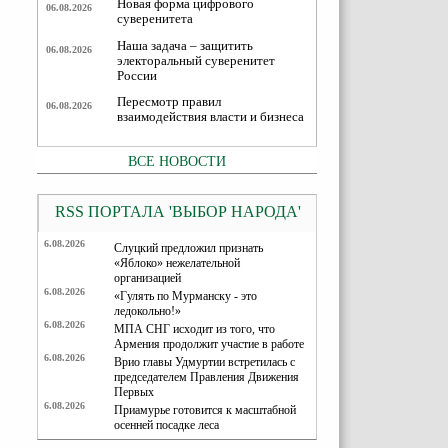
Новая форма цифрового
06.08.2026
суверенитета
Наша задача – защитить
06.08.2026
электоральный суверенитет
России
Пересмотр правил
06.08.2026
взаимодействия власти и бизнеса
ВСЕ НОВОСТИ
RSS ПОРТАЛА 'ВЫБОР НАРОДА'
6.08.2026
Слуцкий предложил признать
«Яблоко» нежелательной
организацией
6.08.2026
«Гулять по Мурманску - это
ледокольно!»
6.08.2026
МПА СНГ исходит из того, что
Армения продолжит участие в работе
6.08.2026
Врио главы Удмуртии встретилась с
председателем Правления Движения
Первых
6.08.2026
Приамурье готовится к масштабной
осенней посадке леса