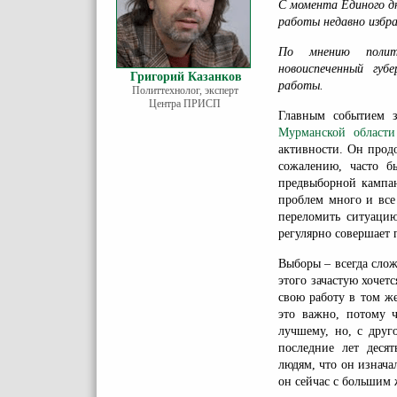
С момента Единого д
работы недавно избра
По мнению поли
новоиспеченный гу
Григорий Казанков
работы.
Политтехнолог, эксперт
Центра ПРИСП
Главным событием 
Мурманской области
активности. Он прод
сожалению, часто б
предвыборной кампан
проблем много и все
переломить ситуацию
регулярно совершает 
Выборы – всегда слож
этого зачастую хочет
свою работу в том ж
это важно, потому 
лучшему, но, с друг
последние лет десят
людям, что он изнача
он сейчас с большим 