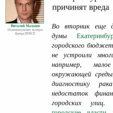
причинят вреда
Во вторник еще д
Виталий Мальцев
Политконсультант, эксперта
Центра ПРИСП
думы
Екатерин
городского бюджет
не устроили мно
например, мало
окружающей среды
диагностику рак
недостаток финан
городских улиц
городские власти 