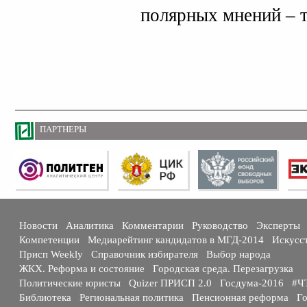
полярных мнений – 
ПАРТНЕРЫ
Новости
Аналитика
Комментарии
Руководство
Эксперты
Компетенции
Медиарейтинг кандидатов в МГД-2014
Искусс
Присп Weekly
Справочник избирателя
Выбор народа
ЖКХ. Реформа и состояние
Городская среда. Перезагрузка
Политические юристы
Quizer ПРИСП 2.0
Госдума-2016
#Ч
Библиотека
Региональная политика
Пенсионная реформа
Го