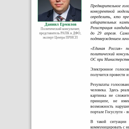
Предварительное гол
конкурентной модел
определить, кто пр
избирательных камп
Даниил Ермилов
Регистрация кандида
Политический консультант,
представитель РАПК в ДФО,
до 29 апреля. Сам
эксперт Центра ПРИСП
подтверждением лично
«Единая Россия» п
политический консу
ОС при Министерстве
Электронное голосо
получится провести
Результаты голосова
человека. Здесь реа
картинка не сложитс
принципе, не имеет
возможность наруше
портале Госуслуги - 
В такой ситуации 
коммуницировать с н