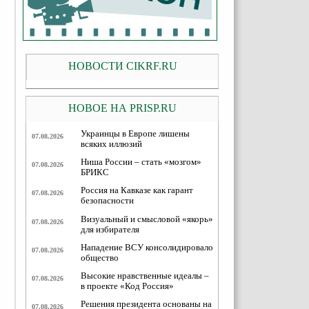
НОВОСТИ CIKRF.RU
НОВОЕ НА PRISP.RU
Украинцы в Европе лишены
07.08.2026
всяких иллюзий
Ниша России – стать «мозгом»
07.08.2026
БРИКС
Россия на Кавказе как гарант
07.08.2026
безопасности
Визуальный и смысловой «якорь»
07.08.2026
для избирателя
Нападение ВСУ консолидировало
07.08.2026
общество
Высокие нравственные идеалы –
07.08.2026
в проекте «Код Россия»
Решения президента основаны на
07.08.2026