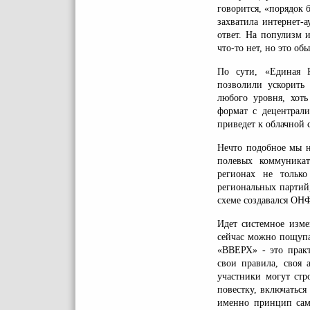
говорится, «порядок 
захватила интернет-
ответ. На популизм 
что-то нет, но это об
По сути, «Единая Р
позволили ускорить
любого уровня, хот
формат с децентрал
приведет к облачной 
Нечто подобное мы н
полевых коммуника
регионах не тольк
региональных партий
схеме создавался ОНФ
Идет системное изме
сейчас можно пощупа
«ВВЕРХ» - это практ
свои правила, своя 
участники могут стр
повестку, включаться
именно принцип сам