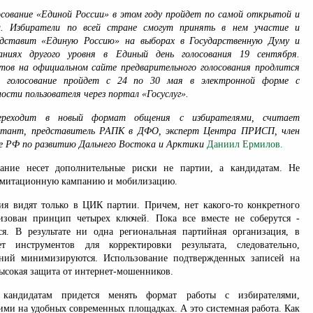
осование «Единой России» в этом году пройдет по самой открытой и
и. Избиратели по всей стране смогут принять в нем участие и
едставит «Единую Россию» на выборах в Государственную Думу и
аниях другого уровня в Единый день голосования 19 сентября.
тов на официальном сайте предварительного голосования продлится
о голосование пройдет с 24 по 30 мая в электронной форме с
сти пользователя через портал «Госуслуг».
ереходит в новый формат общения с избирателями, считает
льтант, представитель РАПК в ДФО, эксперт Центра ПРИСП, член
 РФ по развитию Дальнего Востока и Арктики
Даниил Ермилов.
вание несет дополнительные риски не партии, а кандидатам. Не
 имитационную кампанию и мобилизацию.
ния видят только в ЦИК партии. Причем, нет какого-то конкретного
лизован принцип четырех ключей. Пока все вместе не соберутся -
я. В результате ни одна региональная партийная организация, в
 инструментов для корректировки результата, следовательно,
ний минимизируются. Использование подтвержденных записей на
высокая защита от интернет-мошенников.
кандидатам придется менять формат работы с избирателями,
ими на удобных современных площадках. А это системная работа. Как