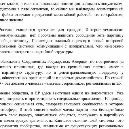
бьет класс», и если так называемая оппозиция, занимаясь популизмом,
аудиторию в ряде сегментов, то сейчас мы наблюдаем ассиметричный
и фейки отвечают прозрачной масштабной работой, что-то сработает,
ычное явление.
оссия» становится доступнее для граждан. Интернет-технологии
 коммуникации, нет проблемы написать сообщение хоть партийцу
ь общественнику. Происходит плавный переход в новый цифровой
изованной системой коммуникации с избирателями. Что неизбежно
системе построения партийной структуры.
аблюдали в Соединенных Государствах Америки, но построенное на
тивных принципах, где каждая из крупнейших партий имеет в
о партийную структуру, но и децентрализованную поддержку у
, общественных организаций и в простых домохозяйствах. По схожей
 - без жесткого членства - система сторонников, региональный штаб.
нение общества, и ЕР здесь выступает одним из локомотивов. Уже
ть, потрогать и протестировать специальные приложения. Например,
ически социальная сеть, саморазвивающееся сообщество, в котором
атмосфера. В этой соцсети любые члены партии или беспартийные
оить свою карьеру, знакомиться, общаться, погружаясь в партийную
 в волонтерскую деятельность. Ключевое отличие такой системы - это
оразвития сообщества, независимо от существующих региональных