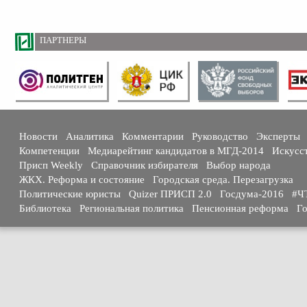
ПАРТНЕРЫ
Новости
Аналитика
Комментарии
Руководство
Эксперты
Компетенции
Медиарейтинг кандидатов в МГД-2014
Искусс
Присп Weekly
Справочник избирателя
Выбор народа
ЖКХ. Реформа и состояние
Городская среда. Перезагрузка
Политические юристы
Quizer ПРИСП 2.0
Госдума-2016
#Ч
Библиотека
Региональная политика
Пенсионная реформа
Го