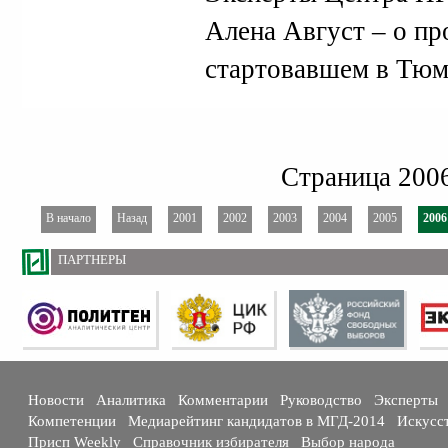
Алена Август – о п
стартовавшем в Тюм
Страница 2006
В начало
Назад
2001
2002
2003
2004
2005
2006
ПАРТНЕРЫ
Новости
Аналитика
Комментарии
Руководство
Эксперты
Компетенции
Медиарейтинг кандидатов в МГД-2014
Искусс
Присп Weekly
Справочник избирателя
Выбор народа