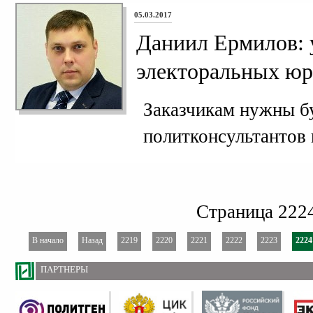
05.03.2017
Даниил Ермилов: 
электоральных юр
Заказчикам нужны б
политконсультантов 
Страница 2224
В начало
Назад
2219
2220
2221
2222
2223
2224
ПАРТНЕРЫ