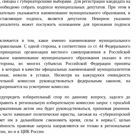
 связана с губернаторскими выборами. Для регистрации кандидата на
еобходимо собрать подписи муниципальных депутатов. При этом в
зательно указывается наименование муниципального образования, в
ставляющее подпись, является депутатом. Неверное указание
ипалитета может послужить основанием для признания подписи
аключается в том, какое именно наименование муниципального
правильным. С одной стороны, в соответствии со ст. 44 Федерального
принципах организации местного самоуправления в Российской
ьное наименование муниципального образования указано в его
стороны, во многих субъектах Российской Федерации приняты
, в которых в качестве официальных наименований муниципалитетов
 иные, нежели в уставах. Несмотря на кажущуюся очевидность
тельной комиссии руководствоваться федеральным законом, на
 разрешается на усмотрение комиссии.
едупредить избирательный спор по данному вопросу, задолго до
править в региональную избирательную комиссию запрос с просьбой
ормативным актом она будет руководствоваться, принимая решения.
ь часто начинают политические юристы, заезжая на «губернаторский
ляет им в дальнейшем сэкономить время, силы и нервы.С целью
лённость правовые запросы направляются не только в региональные
сии, но и в ЦИК России.