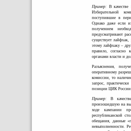
Пример:
В качестве 
Избирательной ком
поступившие в пери
Однако даже если из
получением необхо
предусматривают рас
существует лайфхак,
этому лайфхаку – др
правило, согласно 
органами власти и д
Разъяснения, полу
оперативному разреш
комиссии, то наличи
запрос, практически
позиции ЦИК России
Пример:
В качестве
произошедшую на выб
ходе кампании пр
республиканской ст
обещания, данные «
невыполненности. Ре