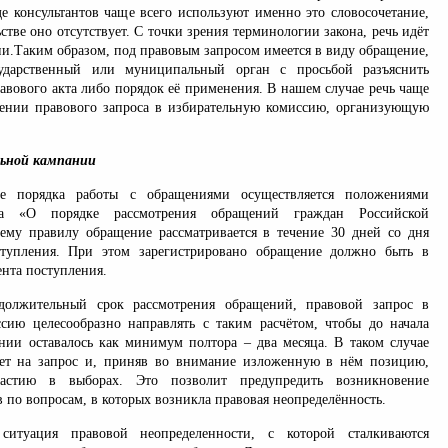
де консультантов чаще всего используют именно это словосочетание,
ьстве оно отсутствует. С точки зрения терминологии закона, речь идёт
и.Таким образом, под правовым запросом имеется в виду обращение,
ударственный или муниципальный орган с просьбой разъяснить
авового акта либо порядок её применения. В нашем случае речь чаще
лении правового запроса в избирательную комиссию, организующую
льной кампании
ие порядка работы с обращениями осуществляется положениями
на «О порядке рассмотрения обращений граждан Российской
му правилу обращение рассматривается в течение 30 дней со дня
ступления. При этом зарегистрировано обращение должно быть в
ента поступления.
должительный срок рассмотрения обращений, правовой запрос в
сию целесообразно направлять с таким расчётом, чтобы до начала
нии оставалось как минимум полтора – два месяца. В таком случае
вет на запрос и, приняв во внимание изложенную в нём позицию,
частию в выборах. Это позволит предупредить возникновение
 по вопросам, в которых возникла правовая неопределённость.
ситуация правовой неопределенности, с которой сталкиваются