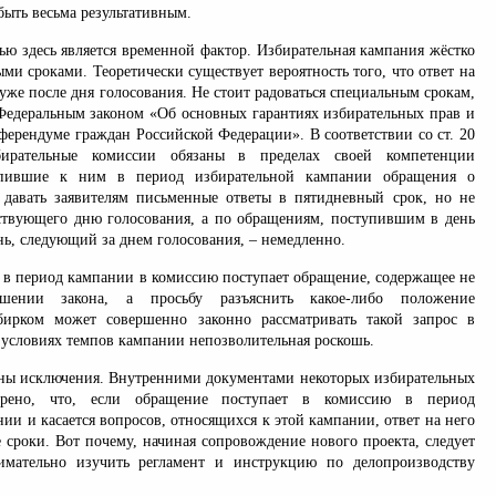
быть весьма результативным.
ью здесь является временной фактор. Избирательная кампания жёстко
ми сроками. Теоретически существует вероятность того, что ответ на
 уже после дня голосования. Не стоит радоваться специальным срокам,
Федеральным законом «Об основных гарантиях избирательных прав и
еферендуме граждан Российской Федерации». В соответствии со ст. 20
бирательные комиссии обязаны в пределах своей компетенции
тупившие к ним в период избирательной кампании обращения о
давать заявителям письменные ответы в пятидневный срок, но не
ствующего дню голосования, а по обращениям, поступившим в день
нь, следующий за днем голосования, – немедленно.
 в период кампании в комиссию поступает обращение, содержащее не
шении закона, а просьбу разъяснить какое-либо положение
збирком может совершенно законно рассматривать такой запрос в
в условиях темпов кампании непозволительная роскошь.
ны исключения. Внутренними документами некоторых избирательных
трено, что, если обращение поступает в комиссию в период
ии и касается вопросов, относящихся к этой кампании, ответ на него
 сроки. Вот почему, начиная сопровождение нового проекта, следует
имательно изучить регламент и инструкцию по делопроизводству