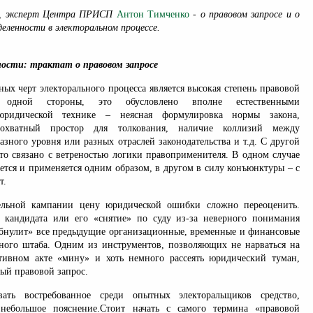
т, эксперт Центра ПРИСП
Антон Тимченко
- о правовом запросе и о
еленности в электоральном процессе.
ости: трактат о правовом запросе
ых черт электорального процесса является высокая степень правовой
.С одной стороны, это обусловлено вполне естественными
ридической технике – неясная формулировка нормы закона,
еохватный простор для толкования, наличие коллизий между
зного уровня или разных отраслей законодательства и т.д. С другой
это связано с ветреностью логики правоприменителя. В одном случае
ется и применяется одним образом, в другом в силу конъюнктуры – с
т.
ельной кампании цену юридической ошибки сложно переоценить.
 кандидата или его «снятие» по суду из-за неверного понимания
обнулит» все предыдущие организационные, временные и финансовые
ного штаба. Одним из инструментов, позволяющих не нарваться на
тивном акте «мину» и хоть немного рассеять юридический туман,
мый правовой запрос.
ать востребованное среди опытных электоральщиков средство,
 небольшое пояснение.Стоит начать с самого термина «правовой