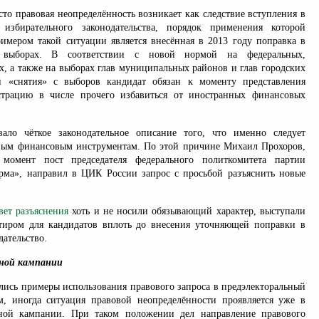
то правовая неопределённость возникает как следствие вступления в
збирательного законодательства, порядок применения которой
римером такой ситуации является внесённая в 2013 году поправка в
о выборах. В соответствии с новой нормой на федеральных,
х, а также на выборах глав муниципальных районов и глав городских
й «снятия» с выборов кандидат обязан к моменту представления
страцию в числе прочего избавиться от иностранных финансовых
вало чёткое законодательное описание того, что именно следует
ным финансовым инструментам. По этой причине Михаил Прохоров,
момент пост председателя федерального политкомитета партии
рма», направил в ЦИК России запрос с просьбой разъяснить новые
вет разъяснения
хоть и не носили обязывающий характер, выступали
тиром для кандидатов вплоть до внесения уточняющей поправки в
дательство.
ьной кампании
ались примеры использования правового запроса в предэлекторальный
м, иногда ситуация правовой неопределённости проявляется уже в
ьной кампании. При таком положении дел направление правового