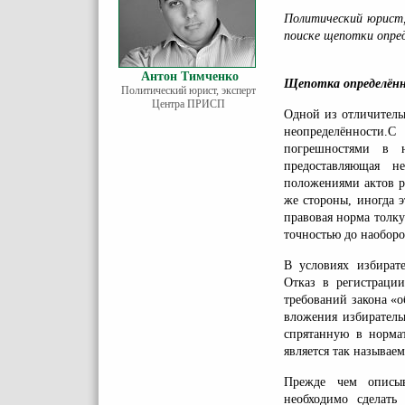
Политический юрис
поиске щепотки опред
Антон Тимченко
Щепотка определённ
Политический юрист, эксперт
Центра ПРИСП
Одной из отличительн
неопределённости
погрешностями в ю
предоставляющая н
положениями актов ра
же стороны, иногда 
правовая норма толку
точностью до наоборо
В условиях избират
Отказ в регистрации
требований закона «
вложения избиратель
спрятанную в норма
является так называе
Прежде чем описыв
необходимо сделать