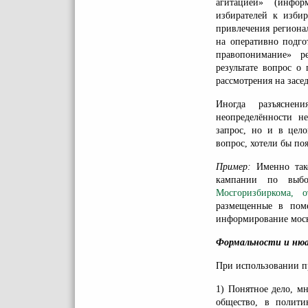
агитацией» (инфор
избирателей к изби
привлечения региона
на оперативно подго
правопонимание» ре
результате вопрос о
рассмотрения на засе
Иногда разъяснен
неопределённости н
запрос, но и в цел
вопрос, хотели бы по
Пример:
Именно тако
кампании по выбо
Мосгоризбиркома, 
размещенные в пом
информирование моск
Формальности и ню
При использовании п
1) Понятное дело, м
общество, в полити