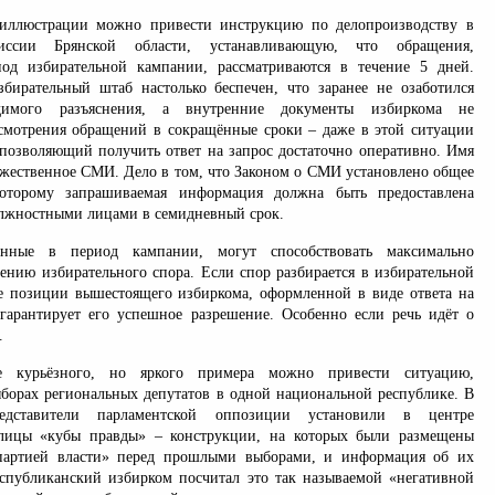
иллюстрации можно привести инструкцию по делопроизводству в
иссии Брянской области, устанавливающую, что обращения,
од избирательной кампании, рассматриваются в течение 5 дней.
бирательный штаб настолько беспечен, что заранее не озаботился
димого разъяснения, а внутренние документы избиркома не
смотрения обращений в сокращённые сроки – даже в этой ситуации
 позволяющий получить ответ на запрос достаточно оперативно. Имя
ужественное СМИ. Дело в том, что Законом о СМИ установлено общее
которому запрашиваемая информация должна быть предоставлена
олжностными лицами в семидневный срок.
ченные в период кампании, могут способствовать максимально
ению избирательного спора. Если спор разбирается в избирательной
е позиции вышестоящего избиркома, оформленной в виде ответа на
 гарантирует его успешное разрешение. Особенно если речь идёт о
.
 курьёзного, но яркого примера можно привести ситуацию,
орах региональных депутатов в одной национальной республике. В
едставители парламентской оппозиции установили в центре
олицы «кубы правды» – конструкции, на которых были размещены
партией власти» перед прошлыми выборами, и информация об их
спубликанский избирком посчитал это так называемой «негативной