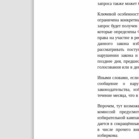
запроса также может 
Ключевой особенност
ограничена конкретны
запрос будет получен
которые определены 
права на участие в р
данного закона из
рассматривать пос
нарушении закона и 
позднее дня, предше
голосования или в де
Иными словами, если
сообщение о нару
законодательства, и
течение месяца, что 
Впрочем, тут возмож
комиссий предусмо
избирательной кампан
дается в сокращённые
в числе прочего вн
избиркома.