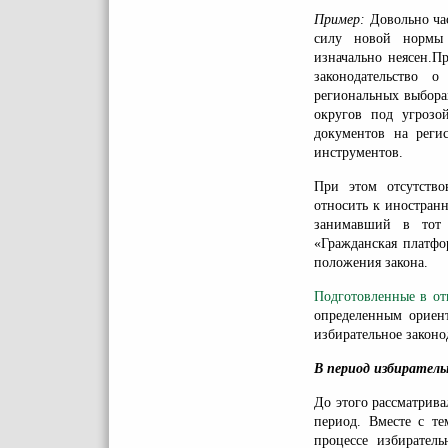
Пример:
Довольно час
силу новой нормы и
изначально неясен.П
законодательство 
региональных выбора
округов под угрозо
документов на реги
инструментов.
При этом отсутство
относить к иностран
занимавший в тот 
«Гражданская платфо
положения закона.
Подготовленные в от
определенным ориен
избирательное законо
В период избирател
До этого рассматрив
период. Вместе с те
процессе избирател