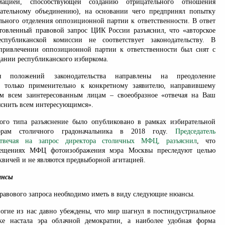
мацией, способствующей созданию отрицательного отношения
рательному объединению), на основании чего предпринял попытку
льного отделения оппозиционной партии к ответственности. В ответ
товленный правовой запрос ЦИК России разъяснил, что «авторское
спубликанской комиссии не соответствует законодательству. В
 привлечении оппозиционной партии к ответственности был снят с
дании республиканского избиркома.
ия положений законодательства направлены на преодоление
е только применительно к конкретному заявителю, направившему
ом всем заинтересованным лицам – своеобразное «отвечая на Ваш
яснить всем интересующимся».
го типа разъяснение было опубликовано в рамках избирательной
рам столичного градоначальника в 2018 году.
Председатель
отвечая на запрос директора столичных МФЦ, разъяснил
, что
ещениях МФЦ фотоизображения мэра Москвы преследуют целью
вичей и не являются предвыборной агитацией.
ансы
равового запроса необходимо иметь в виду следующие нюансы.
ногие из нас давно убеждены, что мир шагнул в постиндустриальное
ке настала эра облачной демократии, а наиболее удобная форма