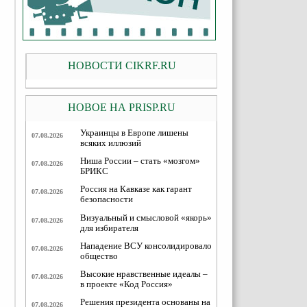
НОВОСТИ CIKRF.RU
НОВОЕ НА PRISP.RU
Украинцы в Европе лишены
07.08.2026
всяких иллюзий
Ниша России – стать «мозгом»
07.08.2026
БРИКС
Россия на Кавказе как гарант
07.08.2026
безопасности
Визуальный и смысловой «якорь»
07.08.2026
для избирателя
Нападение ВСУ консолидировало
07.08.2026
общество
Высокие нравственные идеалы –
07.08.2026
в проекте «Код Россия»
Решения президента основаны на
07.08.2026