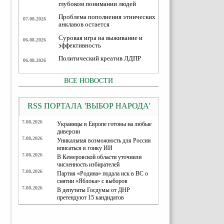
глубоком понимании людей
Проблема пополнения этнических
07.08.2026
анклавов остается
Суровая игра на выживание и
06.08.2026
эффективность
Политический креатив ЛДПР
06.08.2026
ВСЕ НОВОСТИ
RSS ПОРТАЛА 'ВЫБОР НАРОДА'
7.08.2026
Украинцы в Европе готовы на любые
диверсии
7.08.2026
Уникальная возможность для России
вписаться в гонку ИИ
7.08.2026
В Кемеровской области уточнили
численность избирателей
7.08.2026
Партия «Родина» подала иск в ВС о
снятии «Яблока» с выборов
7.08.2026
В депутаты Госдумы от ДНР
претендуют 15 кандидатов