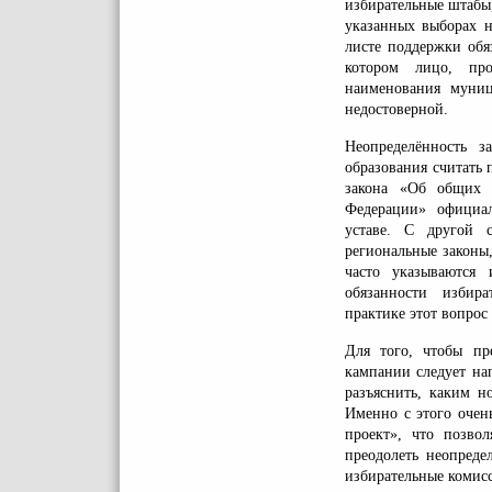
избирательные штабы,
указанных выборах н
листе поддержки обя
котором лицо, про
наименования муниц
недостоверной.
Неопределённость з
образования считать 
закона «Об общих 
Федерации» официал
уставе. С другой 
региональные законы
часто указываются
обязанности избира
практике этот вопрос
Для того, чтобы пр
кампании следует на
разъяснить, каким н
Именно с этого очен
проект», что позво
преодолеть неопреде
избирательные комис