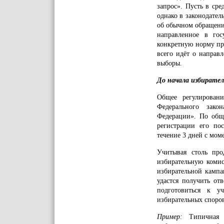
запрос». Пусть в сре
однако в законодател
об обычном обращени
направленное в гос
конкретную норму пр
всего идёт о направ
выборы.
До начала избирате
Общее регулирован
Федерального зако
Федерации». По обще
регистрации его по
течение 3 дней с мом
Учитывая столь про
избирательную комис
избирательной кампа
удастся получить от
подготовиться к у
избирательных споров
Пример:
Типичная 