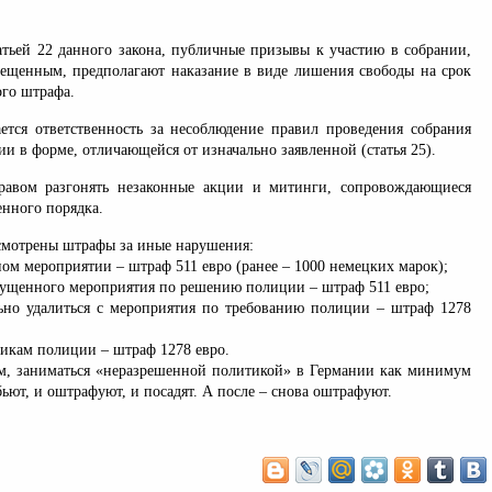
татьей 22 данного закона, публичные призывы к участию в собрании,
прещенным, предполагают наказание в виде лишения свободы на срок
ого штрафа.
ется ответственность за несоблюдение правил проведения собрания
и в форме, отличающейся от изначально заявленной (статья 25).
равом разгонять незаконные акции и митинги, сопровождающиеся
нного порядка.
смотрены штрафы за иные нарушения:
ном мероприятии – штраф 511 евро (ранее – 1000 немецких марок);
спущенного мероприятия по решению полиции – штраф 511 евро;
льно удалиться с мероприятия по требованию полиции – штраф 1278
никам полиции – штраф 1278 евро.
щем, заниматься «неразрешенной политикой» в Германии как минимум
бьют, и оштрафуют, и посадят. А после – снова оштрафуют.