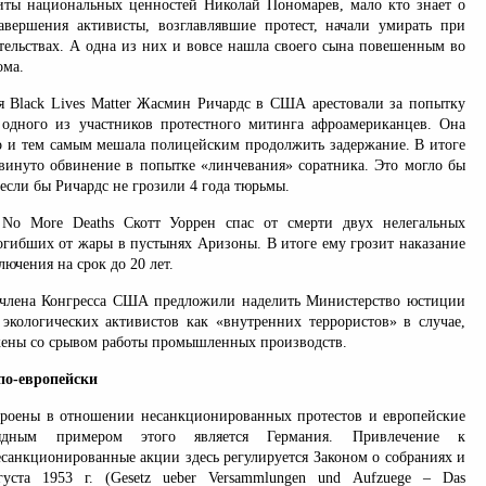
ты национальных ценностей Николай Пономарев, мало кто знает о
авершения активисты, возглавлявшие протест, начали умирать при
тельствах. А одна из них и вовсе нашла своего сына повешенным во
ома.
 Black Lives Matter Жасмин Ричардс в США арестовали за попытку
одного из участников протестного митинга афроамериканцев. Она
го и тем самым мешала полицейским продолжить задержание. В итоге
винуто обвинение в попытке «линчевания» соратника. Это могло бы
 если бы Ричардс не грозили 4 года тюрьмы.
No More Deaths Скотт Уоррен спас от смерти двух нелегальных
погибших от жары в пустынях Аризоны. В итоге ему грозит наказание
лючения на срок до 20 лет.
4 члена Конгресса США предложили наделить Министерство юстиции
 экологических активистов как «внутренних террористов» в случае,
жены со срывом работы промышленных производств.
по-европейски
троены в отношении несанкционированных протестов и европейские
глядным примером этого является Германия. Привлечение к
есанкционированные акции здесь регулируется Законом о собраниях и
уста 1953 г. (Gesetz ueber Versammlungen und Aufzuege – Das