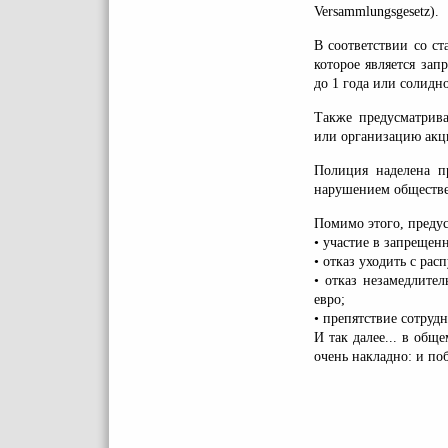
Versammlungsgesetz).
В соответствии со с
которое является за
до 1 года или солидн
Также предусматрива
или организацию акци
Полиция наделена п
нарушением обществе
Помимо этого, преду
• участие в запрещен
• отказ уходить с ра
• отказ незамедлите
евро;
• препятствие сотруд
И так далее... в об
очень накладно: и по