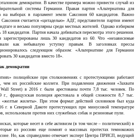
 эталоном демократии. В качестве примера можно привести случай из
бирательной системы Германии. Правая партия «Альтернатива для
а на выборах в парламент земли Саксония 60 кандидатов. Важно
 Саксония считается «цитаделью» АДГ, представители партии имеют
андтаге и весьма популярны среди местных жителей. Однако избирком
 18 кандидатов. Партия начала добиваться пересмотра этого решения.
и зарегистрированы лишь 30 кандидатов из 60. Что «независимые
вали как небывалую уступку правым. В заголовках прессы
ионировалось следующим образом: «Альтернативе для Германии
ровать 30 кандидатов вместо 18».
ак демократии
атиях» полицейские при столкновениях с протестующими работают
о, чем их российские коллеги. При подавлении движения «Захвати
Wall Street) в 2016 г. были арестованы почти 7,8 тыс. человек. По
 г., французская полиция арестовала в общей сложности 8,7 тыс.
 «желтые жилеты». При этом формат действий силовиков был куда
16 г. в Северной Дакоте протестующих при минусовой температуре
в, использовали против них служебных собак и резиновые пули.
сках, которые несет в себе активизм (в том числе – политический) в
которые из россиян еще помнят о массовых протестах темнокожих
соне. Но, как справедливо отмечает эксперт Центра ПРИСП, ведущий