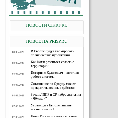
НОВОСТИ CIKRF.RU
НОВОЕ НА PRISP.RU
В Европе будут маркировать
08.08.2026
политические публикации
Как Коми развивает сельские
08.08.2026
территории
История с Куликовым – штатная
08.08.2026
работа системы
Соглашение по Ормузу может
08.08.2026
прекратить военные действия
Зачем ЛДПР и СР набросились на
08.08.2026
«Яблоко»?
Украинцы в Европе лишены
07.08.2026
всяких иллюзий
Ниша России – стать «мозгом»
07.08.2026