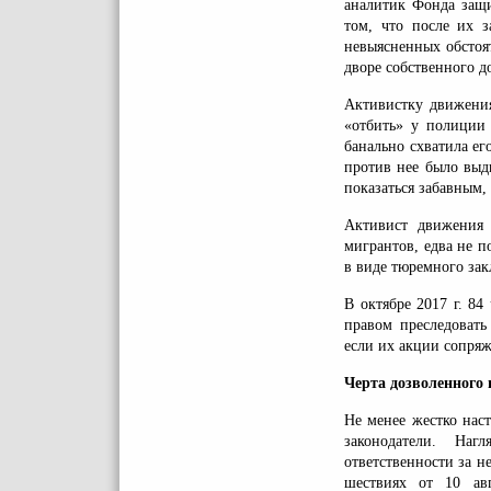
аналитик Фонда защи
том, что после их з
невыясненных обстоя
дворе собственного д
Активистку движения
«отбить» у полиции 
банально схватила е
против нее было выд
показаться забавным,
Активист движения 
мигрантов, едва не 
в виде тюремного зак
В октябре 2017 г. 8
правом преследовать
если их акции сопря
Черта дозволенного 
Не менее жестко нас
законодатели. На
ответственности за н
шествиях от 10 авг