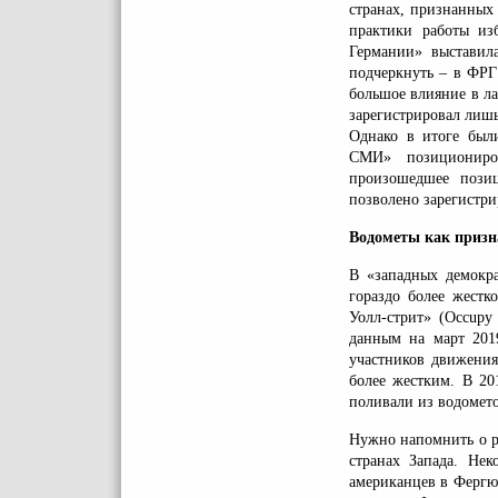
странах, признанных
практики работы из
Германии» выставил
подчеркнуть – в ФРГ
большое влияние в л
зарегистрировал лишь
Однако в итоге был
СМИ» позициониро
произошедшее позиц
позволено зарегистри
Водометы как призн
В «западных демокр
гораздо более жестк
Уолл-стрит» (Occupy 
данным на март 2019
участников движения
более жестким. В 20
поливали из водомето
Нужно напомнить о ри
странах Запада. Не
американцев в Фергю