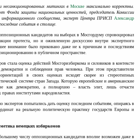
и несанкционированных митингах в
Москве
максимально корректны.
нт Фонда защиты национальных ценностей, председатель Комиссии
 информационного сообщества, эксперт Центра ПРИСП
Александр
 последние события в столице.
 оппозиционных кандидатов на выборах в Мосгордуму спровоцировал
 акции протеста, но и оживленную дискуссию внутри экспертного
шее внимание было приковано даже не к причинам и последствиям
позиционированию в публичном пространстве.
ров стала оценка действий Мосгоризбиркома и силовиков в контексте
 демократии и соблюдения прав человека. При этом представители
 ориентаций в своих оценках исходят скорее из стереотипных
тической системе стран Запада. Которую европейские и американские
не как демократию, а полиархию – власть элит, лишь отчасти
 правах институтами народовластия.
о экспертов попытались дать оценку последним событиям, опираясь в
ординат на реальную политическую практику государств Европы и
метика немецких избиркомов
 большому числу оппозиционных кандидатов вполне возможен даже в