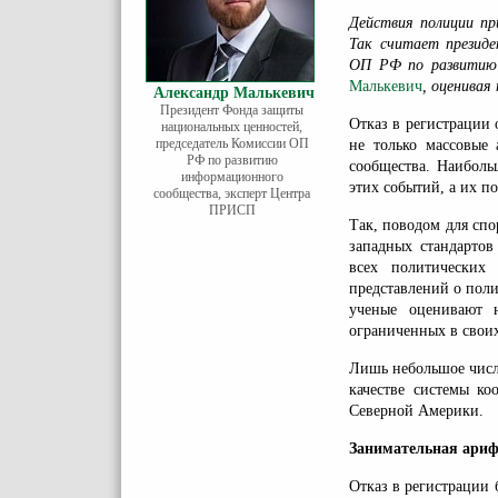
Действия полиции пр
Так считает президе
ОП РФ по развитию
Малькевич
, оценивая
Александр Малькевич
Президент Фонда защиты
Отказ в регистрации
национальных ценностей,
председатель Комиссии ОП
не только массовые
РФ по развитию
сообщества. Наиболь
информационного
этих событий, а их 
сообщества, эксперт Центра
ПРИСП
Так, поводом для спо
западных стандартов
всех политических
представлений о поли
ученые оценивают 
ограниченных в своих
Лишь небольшое числ
качестве системы ко
Северной Америки.
Занимательная ариф
Отказ в регистрации