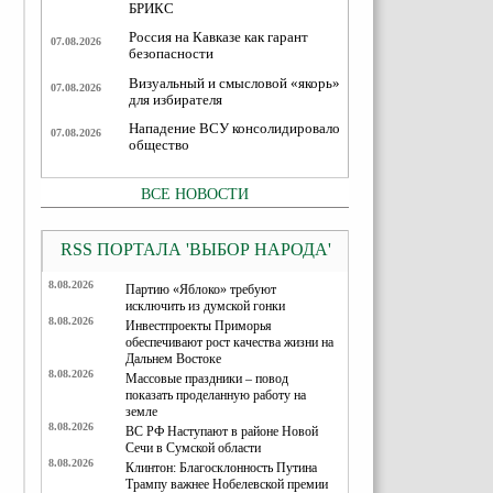
БРИКС
Россия на Кавказе как гарант
07.08.2026
безопасности
Визуальный и смысловой «якорь»
07.08.2026
для избирателя
Нападение ВСУ консолидировало
07.08.2026
общество
ВСЕ НОВОСТИ
RSS ПОРТАЛА 'ВЫБОР НАРОДА'
8.08.2026
Партию «Яблоко» требуют
исключить из думской гонки
8.08.2026
Инвестпроекты Приморья
обеспечивают рост качества жизни на
Дальнем Востоке
8.08.2026
Массовые праздники – повод
показать проделанную работу на
земле
8.08.2026
ВС РФ Наступают в районе Новой
Сечи в Сумской области
8.08.2026
Клинтон: Благосклонность Путина
Трампу важнее Нобелевской премии