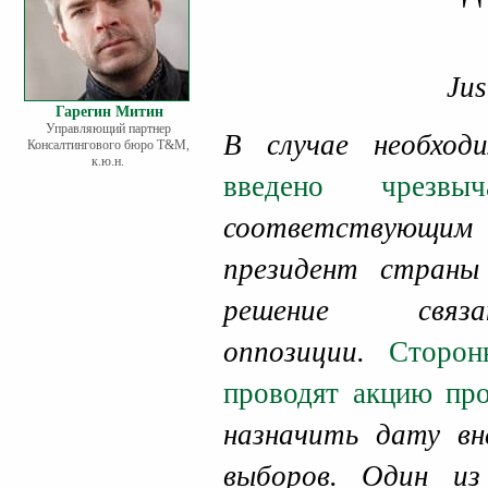
Jus
Гарегин Митин
Управляющий партнер
В случае необхо
Консалтингового бюро Т&М,
к.ю.н.
введено чрезвыч
соответствующим
президент страны
решение свя
оппозиции.
Сторон
проводят акцию пр
назначить дату вн
выборов. Один из