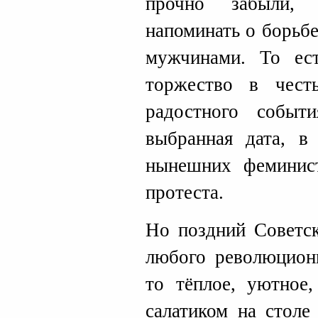
прочно забыли,
напоминать о борьб
мужчинами. То ес
торжество в чест
радостного событ
выбранная дата, в
нынешних феминис
протеста.
Но поздний Советс
любого революционн
то тёплое, уютное
салатиком на столе