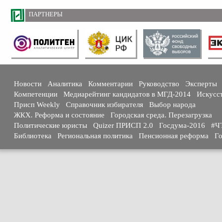
ПАРТНЕРЫ
Новости
Аналитика
Комментарии
Руководство
Эксперты
Компетенции
Медиарейтинг кандидатов в МГД-2014
Искусс
Присп Weekly
Справочник избирателя
Выбор народа
ЖКХ. Реформа и состояние
Городская среда. Перезагрузка
Политические юристы
Quizer ПРИСП 2.0
Госдума-2016
#Ч
Библиотека
Региональная политика
Пенсионная реформа
Го