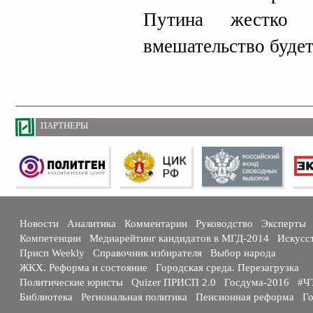
Путина жестко 
вмешательство буде
ПАРТНЕРЫ
Новости
Аналитика
Комментарии
Руководство
Эксперты
Компетенции
Медиарейтинг кандидатов в МГД-2014
Искусс
Присп Weekly
Справочник избирателя
Выбор народа
ЖКХ. Реформа и состояние
Городская среда. Перезагрузка
Политические юристы
Quizer ПРИСП 2.0
Госдума-2016
#Ч
Библиотека
Региональная политика
Пенсионная реформа
Го