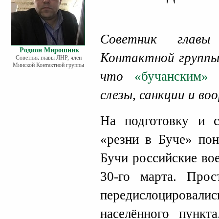
Советник глав
Родион Мирошник
Контактной групп
Советник главы ЛНР, член
Минской Контактной группы
что
«бучанским»
слезы, санкции и во
На подготовку и 
«резни в Буче» пон
Бучи российские во
30-го марта. Про
передислоцировали
населённого пункт