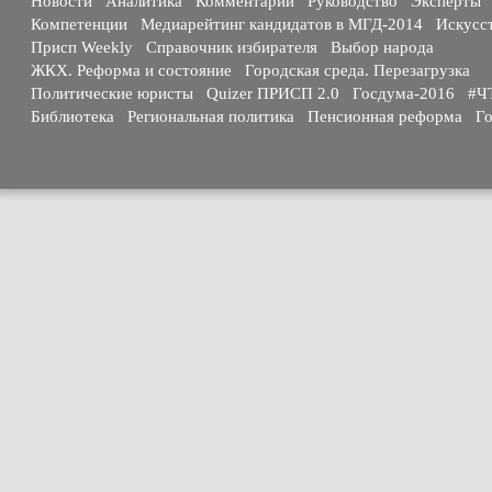
Новости
Аналитика
Комментарии
Руководство
Эксперты
Компетенции
Медиарейтинг кандидатов в МГД-2014
Искусс
Присп Weekly
Справочник избирателя
Выбор народа
ЖКХ. Реформа и состояние
Городская среда. Перезагрузка
Политические юристы
Quizer ПРИСП 2.0
Госдума-2016
#Ч
Библиотека
Региональная политика
Пенсионная реформа
Го