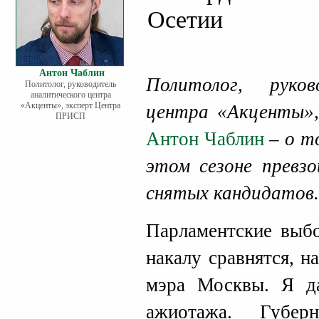
Осетии
Антон Чаблин
Политолог, руков
Политолог, руководитель
аналитического центра
«Акценты», эксперт Центра
центра «Акценты»
ПРИСП
Антон Чаблин
– о т
этом сезоне превзо
снятых кандидатов.
Парламентские вы
накалу сравнятся, н
мэра Москвы. Я д
ажиотажа. Губер