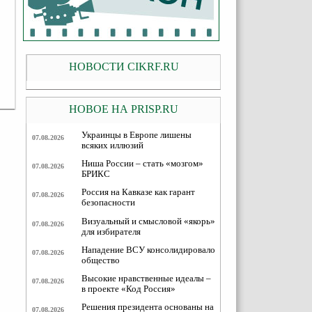
НОВОСТИ CIKRF.RU
НОВОЕ НА PRISP.RU
Украинцы в Европе лишены
07.08.2026
всяких иллюзий
Ниша России – стать «мозгом»
07.08.2026
БРИКС
Россия на Кавказе как гарант
07.08.2026
безопасности
Визуальный и смысловой «якорь»
07.08.2026
для избирателя
Нападение ВСУ консолидировало
07.08.2026
общество
Высокие нравственные идеалы –
07.08.2026
в проекте «Код Россия»
Решения президента основаны на
07.08.2026