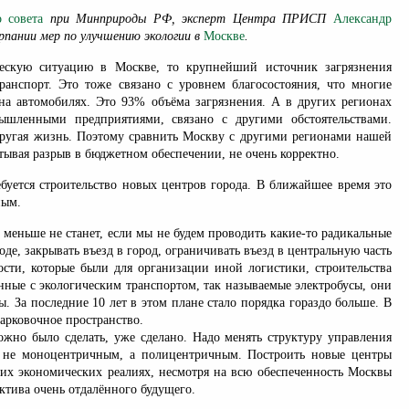
 совета
при Минприроды РФ, эксперт Центра ПРИСП
Александр
рпании мер по улучшению экологии в
Москве
.
ческую ситуацию в Москве, то крупнейший источник загрязнения
ранспорт. Это тоже связано с уровнем благосостояния, что многие
на автомобилях. Это 93% объёма загрязнения. А в других регионах
ышленными предприятиями, связано с другими обстоятельствами.
ругая жизнь. Поэтому сравнить Москву с другими регионами нашей
тывая разрыв в бюджетном обеспечении, не очень корректно.
буется строительство новых центров города. В ближайшее время это
ным.
 меньше не станет, если мы не будем проводить какие-то радикальные
де, закрывать въезд в город, ограничивать въезд в центральную часть
ости, которые были для организации иной логистики, строительства
анные с экологическим транспортом, так называемые электробусы, они
. За последние 10 лет в этом плане стало порядка гораздо больше. В
арковочное пространство.
можно было сделать, уже сделано. Надо менять структуру управления
о не моноцентричным, а полицентричным. Построить новые центры
их экономических реалиях, несмотря на всю обеспеченность Москвы
ктива очень отдалённого будущего.