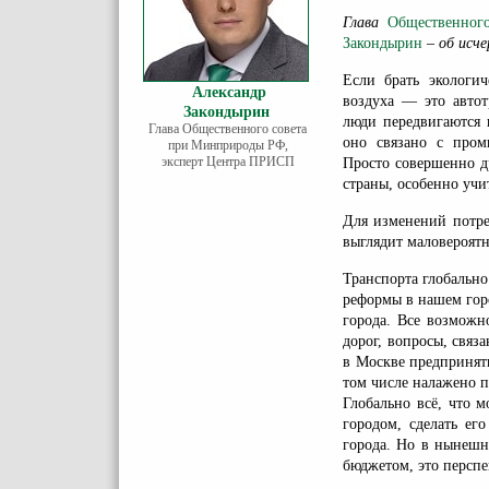
Глава
Общественного
Закондырин
– об исче
Если брать экологи
Александр
воздуха — это автот
Закондырин
люди передвигаются 
Глава Общественного совета
оно связано с пром
при Минприроды РФ,
эксперт Центра ПРИСП
Просто совершенно д
страны, особенно учи
Для изменений потре
выглядит маловероят
Транспорта глобально
реформы в нашем горо
города. Все возможн
дорог, вопросы, связ
в Москве предприняты
том числе налажено п
Глобально всё, что 
городом, сделать ег
города. Но в нынешн
бюджетом, это перспе