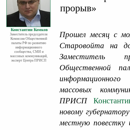
прорыв»
Константин Комков
Прошел месяц с мо
Заместитель председателя
Комиссии Общественной
палаты РФ по развитию
Старовойта на до
информационного
сообщества, СМИ и
Заместитель пр
массовых коммуникаций,
эксперт Центра ПРИСП
Общественной п
информационног
массовых коммун
ПРИСП
Констант
новому губернатору
местную повестку 