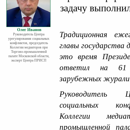
задачу выполни
Олег Иванов
Традиционная ежег
Руководитель Центра
урегулирования социальных
конфликтов, председатель
главы государства д
Коллегии медиаторов при
Торгово-промышленной
это время Прези
палате Московской области,
эксперт Центра ПРИСП
ответил на 61 
зарубежных журали
Руководитель Ц
социальных конф
Коллегии меди
промышленной пал