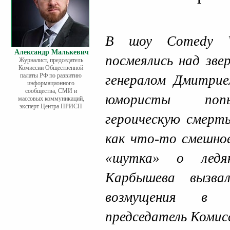
В шоу Comedy 
Александр Малькевич
посмеялись над зв
Журналист, председатель
Комиссии Общественной
палаты РФ по развитию
генералом Дмитри
информационного
сообщества, СМИ и
юмористы попы
массовых коммуникаций,
эксперт Центра ПРИСП
героическую смерт
как что-то смешное
«шутка» о ледян
Карбышева вызва
возмущения в о
председатель Коми