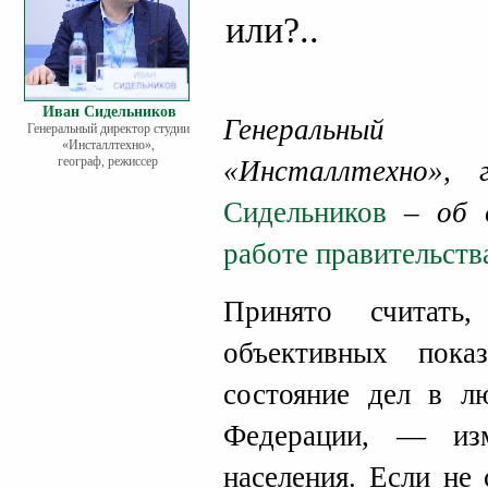
или?..
Иван Сидельников
Генеральный
Генеральный директор студии
«Инсталлтехно»,
географ, режиссер
«Инсталлтехно», 
Сидельников
– об о
работе правительств
Принято считат
объективных показ
состояние дел в л
Федерации, — изм
населения. Если не