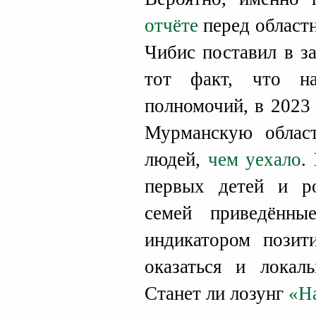
отчёте
перед област
Чибис поставил в з
тот факт, что н
полномочий, в 2023 
Мурманскую облас
людей,
чем уехало
.
первых детей и р
семей приведённ
индикатором позит
оказаться и локаль
Станет ли лозунг
«Н