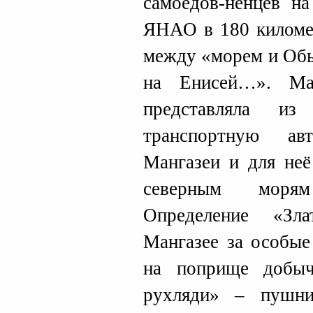
самоедов-ненцев на
ЯНАО в 180 километ
между «морем и Обь
на Енисей…». Ма
представляла из
транспортную ав
Мангазеи и для неё
северным морям
Определение «Зл
Мангазее за особые
на поприще добыч
рухляди» – пушн