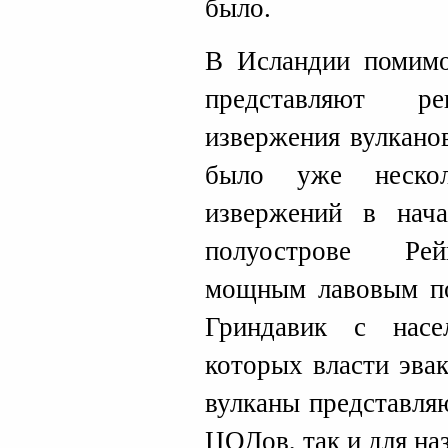
было.
В Исландии помимо
представляют 
извержения вулкано
было уже неско
извержений в нач
полуострове Рей
мощным лавовым по
Гриндавик с насе
которых власти эва
вулканы представля
ЦОДов, так и для н