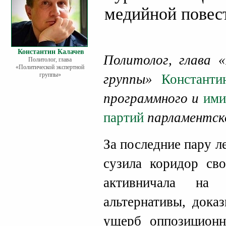
медийной повес
Константин Калачев
Политолог, глава 
Политолог, глава
«Политической экспертной
группы»
группы»
Константи
программного и
ими
партий
парламентск
За последние пару л
сузила коридор св
активничала на 
альтернативы, дока
ущерб оппозиционн