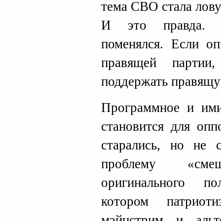
тема СВО стала лов
И это правда. П
поменялся. Если о
правящей партии
поддержать правящу
Программное и ими
становится для опп
старались, но не 
проблему «см
оригинального п
котором патриот
мэйнстрим и альт