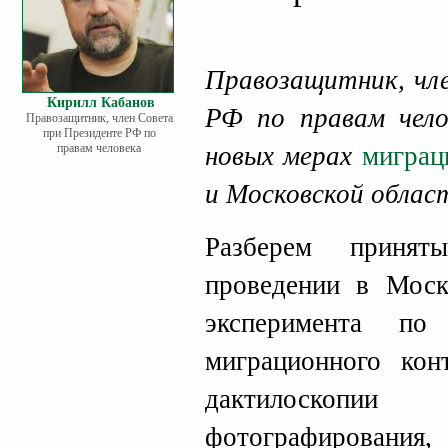
Правозащитник, чл
Кирилл Кабанов
РФ по правам чел
Правозащитник, член Совета
при Президенте РФ по
правам человека
новых мерах
миграц
и Московской облас
Разберем приня
проведении в Моск
эксперимента п
миграционного кон
дактилоскопии
фотографировани