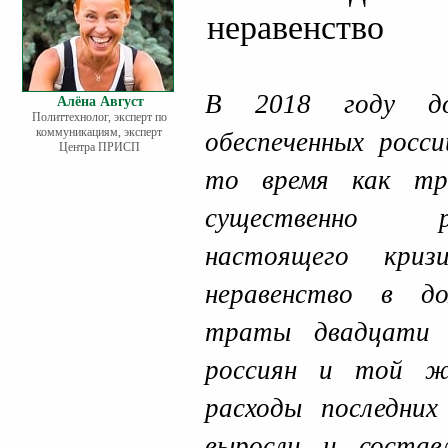
неравенство
В 2018 году до
Алёна Август
Политтехнолог, эксперт по
коммуникациям, эксперт
обеспеченных росси
Центра ПРИСП
то время как тр
существенно р
настоящего криз
неравенство в до
траты двадцати 
россиян и той ж
расходы последни
выросли и соста