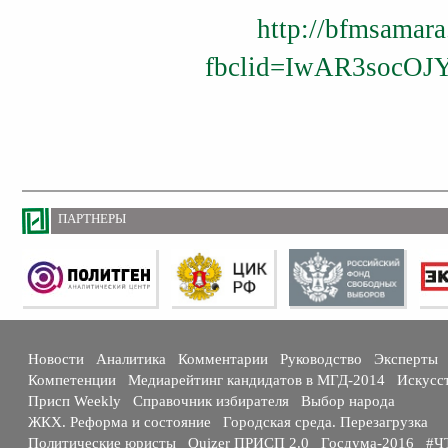
http://bfmsamara
fbclid=IwAR3socO
ПАРТНЕРЫ
Новости
Аналитика
Комментарии
Руководство
Эксперты
Компетенции
Медиарейтинг кандидатов в МГД-2014
Искусс
Присп Weekly
Справочник избирателя
Выбор народа
ЖКХ. Реформа и состояние
Городская среда. Перезагрузка
Политические юристы
Quizer ПРИСП 2.0
Госдума-2016
#Ч