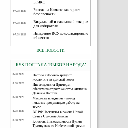
БРИКС
Россия на Кавказе как гарант
07.08.2026
безопасности
Визуальный и смысловой «якорь»
07.08.2026
для избирателя
Нападение ВСУ консолидировало
07.08.2026
общество
ВСЕ НОВОСТИ
RSS ПОРТАЛА 'ВЫБОР НАРОДА'
8.08.2026
Партию «Яблоко» требуют
исключить из думской гонки
8.08.2026
Инвестпроекты Приморья
обеспечивают рост качества жизни на
Дальнем Востоке
8.08.2026
Массовые праздники – повод
показать проделанную работу на
земле
8.08.2026
ВС РФ Наступают в районе Новой
Сечи в Сумской области
8.08.2026
Клинтон: Благосклонность Путина
Трампу важнее Нобелевской премии