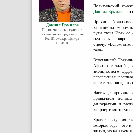
Политический консу
Даниил Ермилов
– о 
Причины ближневосто
Даниил Ермилов
влияние на экономик
Политический консультант,
пути стоит Иран со 
региональный представитель
РАПК, эксперт Центра
скуплены на корню и
ПРИСП
отвечу: «Вспомните,
года».
Вспомнили? Правиль
Афганские талибы, 
амбициозного Эрдог
перспективы возглав
остался только один 
Настоящая причина в
привычном понима
демократами и респ
вопросу самого сущес
Краткая ситуация та
которых Тора – это и
жизни, но не закон в