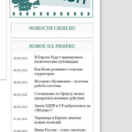
НОВОСТИ CIKRF.RU
НОВОЕ НА PRISP.RU
В Европе будут маркировать
08.08.2026
политические публикации
Как Коми развивает сельские
08.08.2026
территории
История с Куликовым – штатная
08.08.2026
работа системы
Соглашение по Ормузу может
08.08.2026
прекратить военные действия
Зачем ЛДПР и СР набросились на
08.08.2026
«Яблоко»?
Украинцы в Европе лишены
07.08.2026
всяких иллюзий
Ниша России – стать «мозгом»
07.08.2026