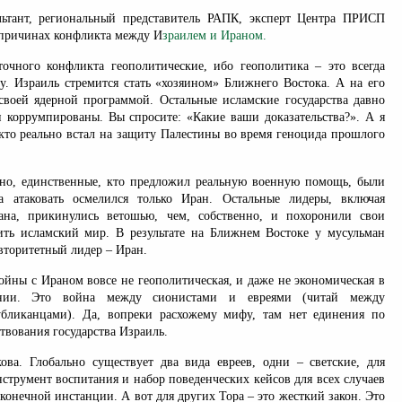
льтант, региональный представитель РАПК, эксперт Центра ПРИСП
причинах конфликта между И
зраилем и Ираном.
чного конфликта геополитические, ибо геополитика – это всегда
у. Израиль стремится стать «хозяином» Ближнего Востока. А на его
своей ядерной программой. Остальные исламские государства давно
 коррумпированы. Вы спросите: «Какие ваши доказательства?». А я
 кто реально встал на защиту Палестины во время геноцида прошлого
но, единственные, кто предложил реальную военную помощь, были
а атаковать осмелился только Иран. Остальные лидеры, включая
ана, прикинулись ветошью, чем, собственно, и похоронили свои
ить исламский мир. В результате на Ближнем Востоке у мусульман
авторитетный лидер – Иран.
ойны с Ираном вовсе не геополитическая, и даже не экономическая в
нии. Это война между сионистами и евреями (читай между
убликанцами). Да, вопреки расхожему мифу, там нет единения по
твования государства Израиль.
кова. Глобально существует два вида евреев, одни – светские, для
нструмент воспитания и набор поведенческих кейсов для всех случаев
 конечной инстанции. А вот для других Тора – это жесткий закон. Это