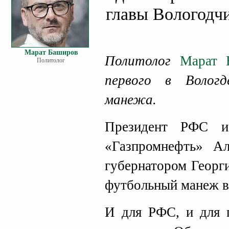
главы Вологодч
Марат Баширов
Политолог
Марат 
Политолог
первого
в Вологд
манежа.
Президент РФС и 
«Газпромнефть» А
губернатором Геор
футбольный манеж в
И для РФС, и для г