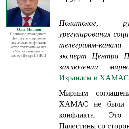
Политолог, р
Олег Иванов
урегулирования соц
Политолог, руководитель
Центра урегулирования
социальных конфликтов,
телеграмм-канал
автор телеграмм-канала
«Мир как конфликт»,
эксперт Центра
эксперт Центра ПРИСП
заключении мирн
Израилем и ХАМАС
Мирным соглашен
ХАМАС не были р
конфликта. Это 
Палестины со сторо