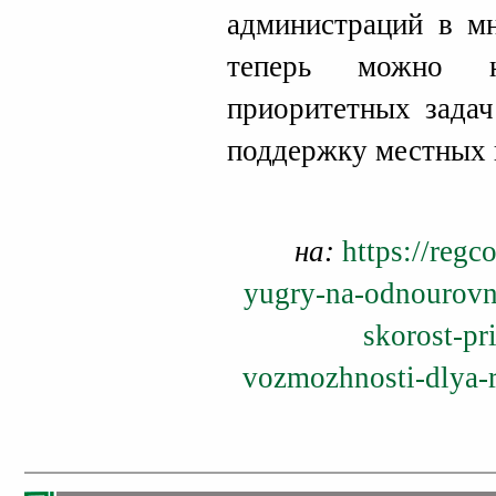
администраций в мн
теперь можно н
приоритетных задач
поддержку местных 
на:
https://regc
yugry-na-odnourovn
skorost-pr
vozmozhnosti-dlya-re