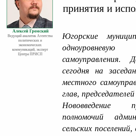
принятия и исп
Алексей Громский
Югорские муници
Ведущий аналитик Агентства
политических и
экономических
одноуровневу
коммуникаций, эксперт
Центра ПРИСП
самоуправления.
сегодня на засед
местного самоупра
глав, председателей
Нововведение п
полномочий адми
сельских поселений,