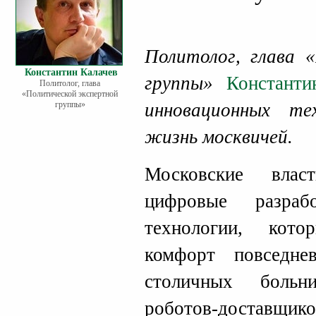
Политолог, глава 
Константин Калачев
группы»
Константи
Политолог, глава
«Политической экспертной
группы»
инновационных те
жизнь москвичей.
Московские влас
цифровые разраб
технологии, кот
комфорт повседн
столичных больн
роботов-доставщи