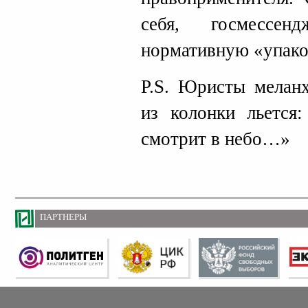
себя, госмессен
нормативную «упако
P.S. Юристы меланх
из колонки льется:
смотрит в небо…»
ПАРТНЕРЫ