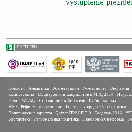
vystuplenie-prezid
ПАРТНЕРЫ
Новости
Аналитика
Комментарии
Руководство
Эксперты
Компетенции
Медиарейтинг кандидатов в МГД-2014
Искусс
Присп Weekly
Справочник избирателя
Выбор народа
ЖКХ. Реформа и состояние
Городская среда. Перезагрузка
Политические юристы
Quizer ПРИСП 2.0
Госдума-2016
#Ч
Библиотека
Региональная политика
Пенсионная реформа
Го