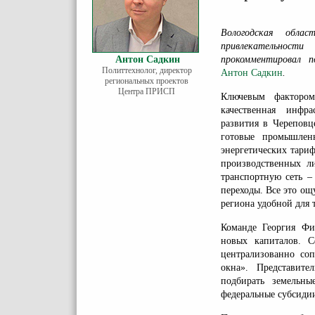
Вологодская обла
привлекательнос
Антон Садкин
прокомментировал 
Политтехнолог, директор
Антон Садкин
.
региональных проектов
Центра ПРИСП
Ключевым фактором
качественная инфра
развития в Череповц
готовые промышлен
энергетических тари
производственных л
транспортную сеть –
переходы. Все это о
региона удобной для 
Команде Георгия Фи
новых капиталов. С
централизованно со
окна». Представит
подбирать земельн
федеральные субсиди