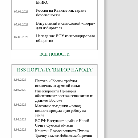
БРИКС
Россия на Кавказе как гарант
07.08.2026
безопасности
Визуальный и смысловой «якорь»
07.08.2026
для избирателя
Нападение ВСУ консолидировало
07.08.2026
общество
ВСЕ НОВОСТИ
RSS ПОРТАЛА 'ВЫБОР НАРОДА'
8.08.2026
Партию «Яблоко» требуют
исключить из думской гонки
8.08.2026
Инвестпроекты Приморья
обеспечивают рост качества жизни на
Дальнем Востоке
8.08.2026
Массовые праздники – повод
показать проделанную работу на
земле
8.08.2026
ВС РФ Наступают в районе Новой
Сечи в Сумской области
8.08.2026
Клинтон: Благосклонность Путина
Трампу важнее Нобелевской премии