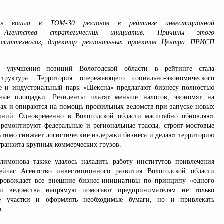
сть вошла в ТОМ-30 регионов в рейтинге инвестиционной
ти Агентства стратегических инициатив. Причины этого
политтехнолог, директор региональных проектов Центра ПРИСП
 улучшения позиций Вологодской области в рейтинге стала
структура. Территория опережающего социально-экономического
е и индустриальный парк «Шексна» предлагают бизнесу полностью
ные площадки. Резиденты платят меньше налогов, экономят на
фах и опираются на помощь профильных ведомств при запуске новых
иний. Одновременно в Вологодской области масштабно обновляют
 ремонтируют федеральные и региональные трассы, строят мостовые
щутимо снижает логистические издержки бизнеса и делают территорию
транзита крупных коммерческих грузов.
лимонова также удалось наладить работу институтов привлечения
ейчас Агентство инвестиционного развития Вологодской области
провождает все внешние бизнес-инициативы по принципу «одного
ели ведомства напрямую помогают предпринимателям не только
ые участки и оформлять необходимые бумаги, но и привлекать
и.