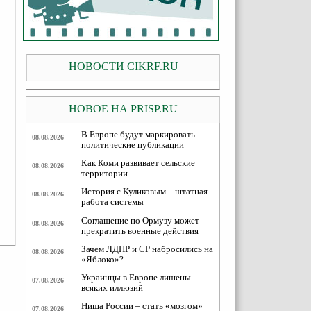
НОВОСТИ CIKRF.RU
НОВОЕ НА PRISP.RU
В Европе будут маркировать
08.08.2026
политические публикации
Как Коми развивает сельские
08.08.2026
территории
История с Куликовым – штатная
08.08.2026
работа системы
Соглашение по Ормузу может
08.08.2026
прекратить военные действия
Зачем ЛДПР и СР набросились на
08.08.2026
«Яблоко»?
Украинцы в Европе лишены
07.08.2026
всяких иллюзий
Ниша России – стать «мозгом»
07.08.2026