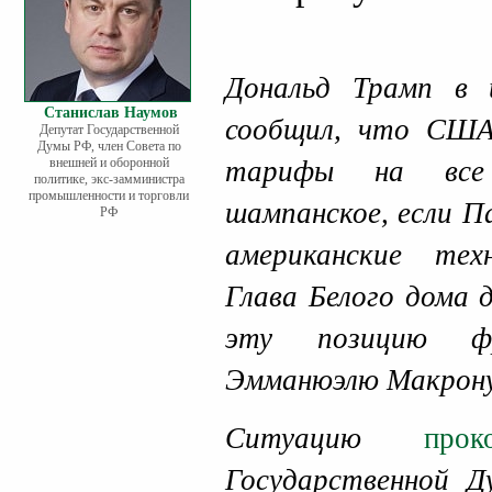
Дональд Трамп в 
Станислав Наумов
сообщил, что США
Депутат Государственной
Думы РФ, член Совета по
внешней и оборонной
тарифы на все
политике, экс-замминистра
промышленности и торговли
шампанское, если П
РФ
американские техн
Глава Белого дома 
эту позицию фра
Эмманюэлю Макрону
Ситуацию
про
Государственной 