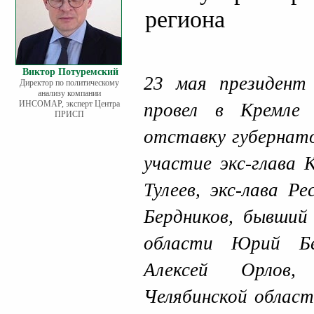
региона
Виктор Потуремский
23 мая президент
Директор по политическому
анализу компании
ИНСОМАР, эксперт Центра
провел в Кремле
ПРИСП
отставку губернато
участие экс-глава 
Тулеев, экс-лава Р
Бердников, бывший
области Юрий Бе
Алексей Орлов,
Челябинской област