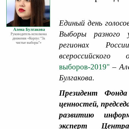
Единый день голосо
Алена Булгакова
Выборы разного 
Руководитель исполкома
движения «Корпус “За
чистые выборы”»
регионах Росс
всероссийского
выборов-2019"
– Але
Булгакова.
Президент Фонда
ценностей, предсе
развитию информ
эксперт Цен