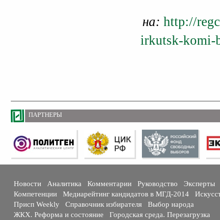
на:
http://re
irkutsk-komi-
ПАРТНЕРЫ
Новости
Аналитика
Комментарии
Руководство
Эксперты
Компетенции
Медиарейтинг кандидатов в МГД-2014
Искусс
Присп Weekly
Справочник избирателя
Выбор народа
ЖКХ. Реформа и состояние
Городская среда. Перезагрузка