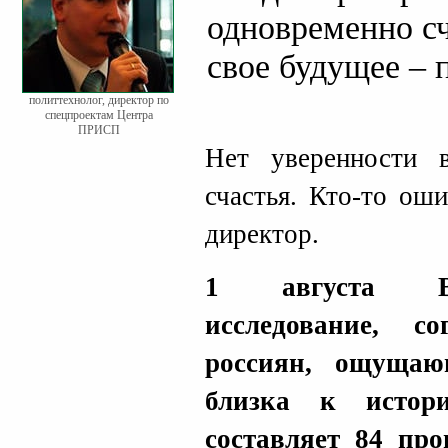
одновременно сч
свое будущее – 
политтехнолог, директор по
спецпроектам Центра
ПРИСП
Нет уверенности 
счастья. Кто-то ош
директор.
1 августа В
исследование, с
россиян, ощущаю
близка к истор
составляет 84 про