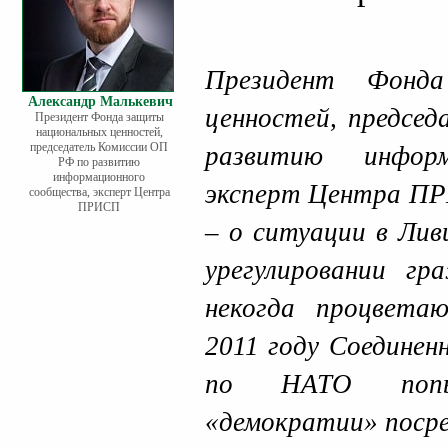
Президент Фонда
Александр Малькевич
ценностей, предсе
Президент Фонда защиты
национальных ценностей,
председатель Комиссии ОП
развитию информ
РФ по развитию
информационного
эксперт Центра 
сообщества, эксперт Центра
ПРИСП
– о ситуации в Лив
урегулировании г
некогда процвета
2011 году Соедине
по НАТО попы
«демократии» поср