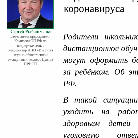
коронавируса
Сергей Рыбальченко
Родители школьник
Заместитель председателя
Комиссии ОП РФ по
поддержке семьи,
дистанционное обу
гендиректор АНО «Институт
научно-общественной
могут оформить бо
экспертизы», эксперт Центра
ПРИСП
за ребёнком. Об э
РФ.
В такой ситуации
уходить на рабо
здоровьем детей
уголовную отве