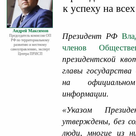
к успеху на все
Андрей Максимов
Президент РФ
Влад
Председатель комиссии ОП
РФ по территориальному
развитию и местному
членов Общест
самоуправлению, эксперт
Центра ПРИСП
президентской кво
главы государства 
на официально
информации.
«Указом Презид
утверждены, без со
люди, многие из н