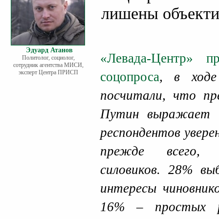
лишены объекти
Эдуард Атанов
«Левада-Центр» п
Политолог, социолог,
сотрудник агентства МИСИ,
эксперт Центра ПРИСП
соцопроса
, в ходе
посчитали, что пр
Путин выражает и
респондентов увере
прежде всего, 
силовиков. 28% вы
интересы чиновнико
16% – простых р