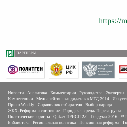
https://
ПАРТНЕРЫ
Новости
Аналитика
Комментарии
Руководство
Эксперты
Компетенции
Медиарейтинг кандидатов в МГД-2014
Искусс
Присп Weekly
Справочник избирателя
Выбор народа
ЖКХ. Реформа и состояние
Городская среда. Перезагрузка
Политические юристы
Quizer ПРИСП 2.0
Госдума-2016
#Ч
Библиотека
Региональная политика
Пенсионная реформа
Го