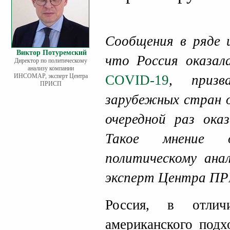
Сообщения в ряде
Виктор Потуремский
что Россия оказал
Директор по политическому
анализу компании
ИНСОМАР, эксперт Центра
COVID-19
, призв
ПРИСП
зарубежных стран о
очередной раз ока
Такое мнение 
политическому ан
эксперт Центра 
Россия, в отлич
американского подх