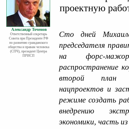
проектную рабо
Александр Точенов
Сто дней Михаил
Ответственный секретарь
Совета при Президенте РФ
по развитию гражданского
председателя прави
общества и правам человека
(СПЧ), президент Центра
на форс-мажор
ПРИСП
распространение ко
второй план у
нацпроектов и зас
режиме создать ра
внедрению экст
экономики, часть и