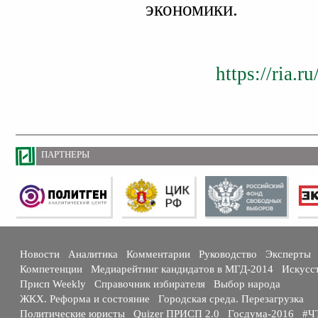
экономики.
https://ria.
ПАРТНЕРЫ
Новости
Аналитика
Комментарии
Руководство
Эксперты
Компетенции
Медиарейтинг кандидатов в МГД-2014
Искусс
Присп Weekly
Справочник избирателя
Выбор народа
ЖКХ. Реформа и состояние
Городская среда. Перезагрузка
Политические юристы
Quizer ПРИСП 2.0
Госдума-2016
#Ч