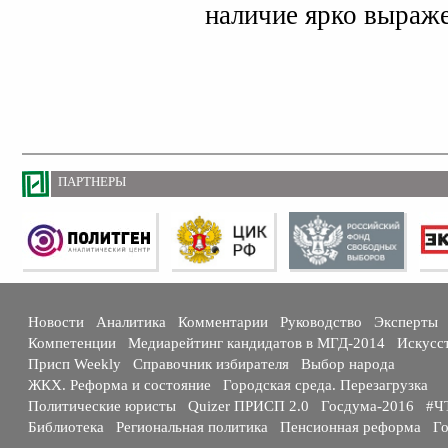
наличие ярко выраж
ПАРТНЕРЫ
Новости
Аналитика
Комментарии
Руководство
Эксперты
Компетенции
Медиарейтинг кандидатов в МГД-2014
Искусс
Присп Weekly
Справочник избирателя
Выбор народа
ЖКХ. Реформа и состояние
Городская среда. Перезагрузка
Политические юристы
Quizer ПРИСП 2.0
Госдума-2016
#Ч
Библиотека
Региональная политика
Пенсионная реформа
Го