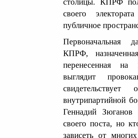
столицы. КПРФ пол
своего электора
публичное пространс
Первоначальная д
КПРФ, назначенн
перенесенная на 
выглядит провок
свидетельствует
внутрипартийной бо
Геннадий Зюганов
своего поста, но к
зависеть от многи