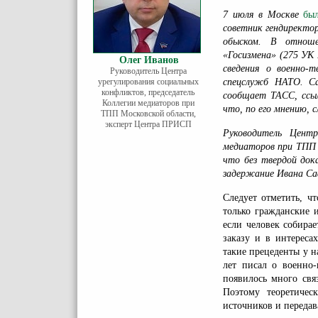
7 июля в Москве
бы
советник гендиректо
обыском. В отноше
«Госизмена» (275 УК 
Олег Иванов
сведения о военно-т
Руководитель Центра
урегулирования социальных
спецслужб НАТО. Са
конфликтов, председатель
сообщает ТАСС, ссыл
Коллегии медиаторов при
что, по его мнению, 
ТПП Московской области,
эксперт Центра ПРИСП
Руководитель Центр
медиаторов при ТПП
что без твердой док
задержание Ивана Са
Следует отметить, ч
только гражданские 
если человек собира
заказу и в интереса
такие прецеденты у 
лет писал о военно
появилось много связ
Поэтому теоретиче
источников и передав