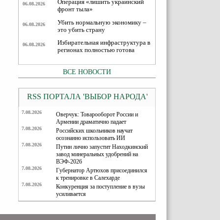
Операция «лишить украинский
06.08.2026
фронт тыла»
Убить нормальную экономику –
06.08.2026
это убить страну
Избирательная инфраструктура в
06.08.2026
регионах полностью готова
ВСЕ НОВОСТИ
RSS ПОРТАЛА 'ВЫБОР НАРОДА'
7.08.2026
Оверчук: Товарооборот России и
Армении драматично падает
7.08.2026
Российских школьников научат
осознанно использовать ИИ
7.08.2026
Путин лично запустит Находкинский
завод минеральных удобрений на
ВЭФ-2026
7.08.2026
Губернатор Артюхов присоединился
к тренировке в Салехарде
7.08.2026
Конкуренция за поступление в вузы
усиливается