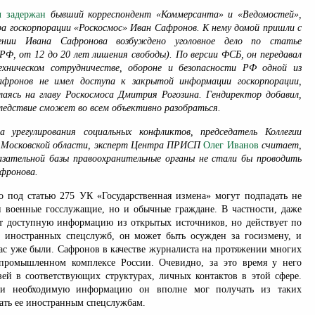
л задержан
бывший корреспондент «Коммерсанта» и «Ведомостей»,
ра госкорпорации «Роскосмос» Иван Сафронов. К нему домой пришли с
нии Ивана Сафронова возбуждено уголовное дело по статье
РФ, от 12 до 20 лет лишения свободы). По версии ФСБ, он передавал
ехническом сотрудничестве, обороне и безопасности РФ одной из
фронов не имел доступа к закрытой информации госкорпорации,
аясь на главу Роскосмоса Дмитрия Рогозина. Гендиректор добавил,
следствие сможет во всем объективно разобраться.
а урегулирования социальных конфликтов, председатель Коллегии
 Московской области, эксперт Центра ПРИСП
Олег Иванов
считает,
азательной базы правоохранительные органы не стали бы проводить
фронова.
то под статью 275 УК «Государственная измена» могут подпадать не
и военные госслужащие, но и обычные граждане. В частности, даже
ет доступную информацию из открытых источников, но действует по
х иностранных спецслужб, он может быть осужден за госизмену, и
нас уже были. Сафронов в качестве журналиста на протяжении многих
-промышленном комплексе России. Очевидно, за это время у него
ей в соответствующих структурах, личных контактов в этой сфере.
ски необходимую информацию он вполне мог получать из таких
ать ее иностранным спецслужбам.